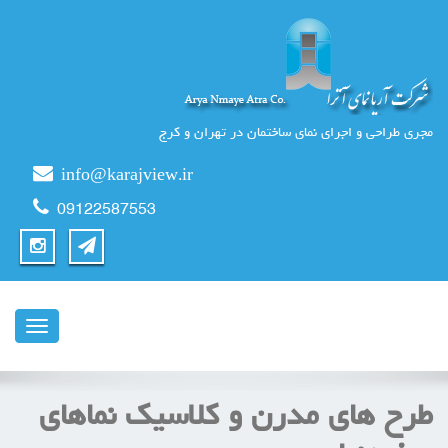
مجری طراحی و اجرای نمای ساختمان در تهران و کرج
info@karajview.ir
09122587553
ناوبری
طرح های مدرن و کلاسیک نماهای