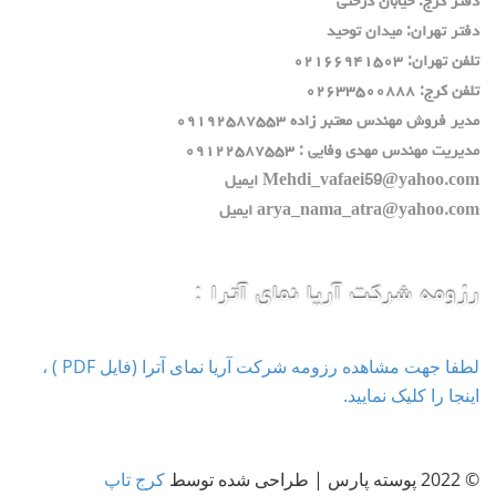
دفتر كرج: خيابان درختي
دفتر تهران: ميدان توحيد
تلفن تهران: ٠٢١٦٦٩٤١٥٠٣
تلفن كرج: ٠٢٦٣٣٥٠٠٨٨٨
مدير فروش مهندس معتبر زاده ٠٩١٩٢٥٨٧٥٥٣
مديريت مهندس مهدي وفايي : ٠٩١٢٢٥٨٧٥٥٣
Mehdi_vafaei59@yahoo.com ايميل
arya_nama_atra@yahoo.com ايميل
رزومه شرکت آریا نمای آترا :
لطفا جهت مشاهده رزومه شرکت آریا نمای آترا (فایل PDF ) ،
اینجا را کلیک نمایید.
© 2022 پوسته پارس | طراحی شده توسط
کرج تاپ