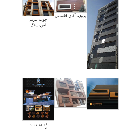
پروژه آقای قاسمی
چوب،فریم
لس،سنگ
نمای چوب