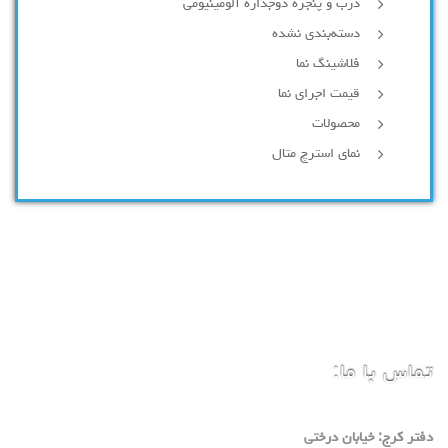
درب و پنجره دوجداره آلومینیومی
دسته‌بندی نشده
فلاشینگ نما
قیمت اجرای نما
محصولات
نمای استرچ متال
تماس با ما:
دفتر كرج: خيابان درختي