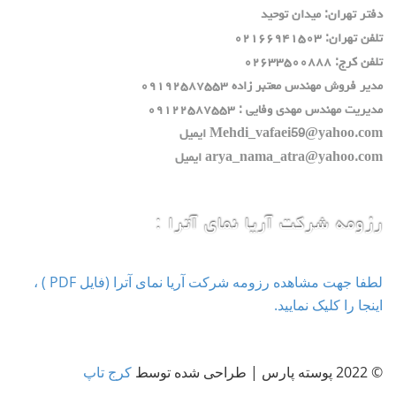
دفتر تهران: ميدان توحيد
تلفن تهران: ٠٢١٦٦٩٤١٥٠٣
تلفن كرج: ٠٢٦٣٣٥٠٠٨٨٨
مدير فروش مهندس معتبر زاده ٠٩١٩٢٥٨٧٥٥٣
مديريت مهندس مهدي وفايي : ٠٩١٢٢٥٨٧٥٥٣
Mehdi_vafaei59@yahoo.com ايميل
arya_nama_atra@yahoo.com ايميل
رزومه شرکت آریا نمای آترا :
لطفا جهت مشاهده رزومه شرکت آریا نمای آترا (فایل PDF ) ،
اینجا را کلیک نمایید.
© 2022 پوسته پارس | طراحی شده توسط
کرج تاپ