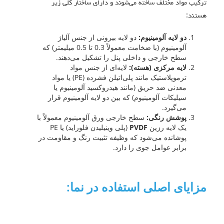
ترکیب مواد مختلف ساخته می‌شوند و دارای ساختار کلی زیر
هستند:
دو لایه آلومینیوم:
دو لایه بیرونی از جنس آلیاژ
آلومینیوم (با ضخامت معمولاً 0.3 تا 0.5 میلیمتر) که
سطح خارجی و داخلی پنل را تشکیل می‌دهند.
لایه مرکزی (هسته):
لایه‌ای از جنس مواد
ترموپلاستیک مانند پلی‌اتیلن فشرده (PE) یا مواد
معدنی ضد حریق (مانند هیدروکسید آلومینیوم یا
سیلیکات آلومینیوم) که بین دو لایه آلومینیوم قرار
می‌گیرد.
پوشش رنگی:
سطح خارجی ورق آلومینیوم معمولاً با
یک لایه رزین
PVDF
(پلی وینیلیدن فلوراید) یا PE
پوشانده می‌شود که وظیفه تثبیت رنگ و مقاومت در
برابر عوامل جوی را دارد.
مزایای اصلی استفاده در نما: