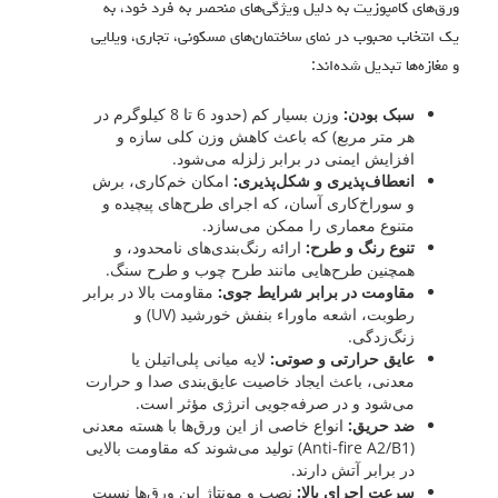
ورق‌های کامپوزیت به دلیل ویژگی‌های منحصر به فرد خود، به
یک انتخاب محبوب در نمای ساختمان‌های مسکونی، تجاری، ویلایی
و مغازه‌ها تبدیل شده‌اند:
سبک بودن:
وزن بسیار کم (حدود 6 تا 8 کیلوگرم در
هر متر مربع) که باعث کاهش وزن کلی سازه و
افزایش ایمنی در برابر زلزله می‌شود.
انعطاف‌پذیری و شکل‌پذیری:
امکان خم‌کاری، برش
و سوراخ‌کاری آسان، که اجرای طرح‌های پیچیده و
متنوع معماری را ممکن می‌سازد.
تنوع رنگ و طرح:
ارائه رنگ‌بندی‌های نامحدود، و
همچنین طرح‌هایی مانند طرح چوب و طرح سنگ.
مقاومت در برابر شرایط جوی:
مقاومت بالا در برابر
رطوبت، اشعه ماوراء بنفش خورشید (UV) و
زنگ‌زدگی.
عایق حرارتی و صوتی:
لایه میانی پلی‌اتیلن یا
معدنی، باعث ایجاد خاصیت عایق‌بندی صدا و حرارت
می‌شود و در صرفه‌جویی انرژی مؤثر است.
ضد حریق:
انواع خاصی از این ورق‌ها با هسته معدنی
(Anti-fire A2/B1) تولید می‌شوند که مقاومت بالایی
در برابر آتش دارند.
سرعت اجرای بالا:
نصب و مونتاژ این ورق‌ها نسبت