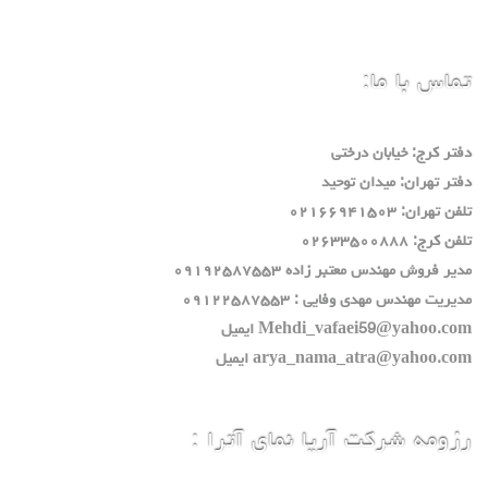
تماس با ما:
دفتر كرج: خيابان درختي
دفتر تهران: ميدان توحيد
تلفن تهران: ٠٢١٦٦٩٤١٥٠٣
تلفن كرج: ٠٢٦٣٣٥٠٠٨٨٨
مدير فروش مهندس معتبر زاده ٠٩١٩٢٥٨٧٥٥٣
مديريت مهندس مهدي وفايي : ٠٩١٢٢٥٨٧٥٥٣
Mehdi_vafaei59@yahoo.com ايميل
arya_nama_atra@yahoo.com ايميل
رزومه شرکت آریا نمای آترا :