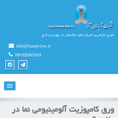
مجری طراحی و اجرای نمای ساختمان در تهران و کرج
info@karajview.ir
09122587553
ناوبری
ورق كامپوزيت آلومینیومی نما در