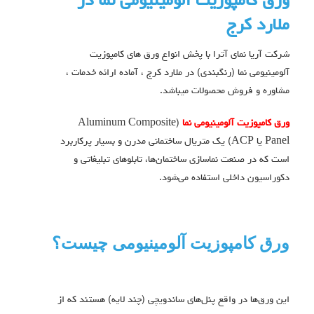
ورق كامپوزيت آلومینیومی نما در
ملارد كرج
شرکت آریا نمای آترا با پخش انواع ورق های کامپوزیت
آلومینیومی نما (رنگبندی) در ملارد کرج ، آماده ارائه خدمات ،
مشاوره و فروش محصولات میباشد.
ورق کامپوزیت آلومینیومی نما
(Aluminum Composite
Panel یا ACP) یک متریال ساختمانی مدرن و بسیار پرکاربرد
است که در صنعت نماسازی ساختمان‌ها، تابلوهای تبلیغاتی و
دکوراسیون داخلی استفاده می‌شود.
ورق کامپوزیت آلومینیومی چیست؟
این ورق‌ها در واقع پنل‌های ساندویچی (چند لایه) هستند که از