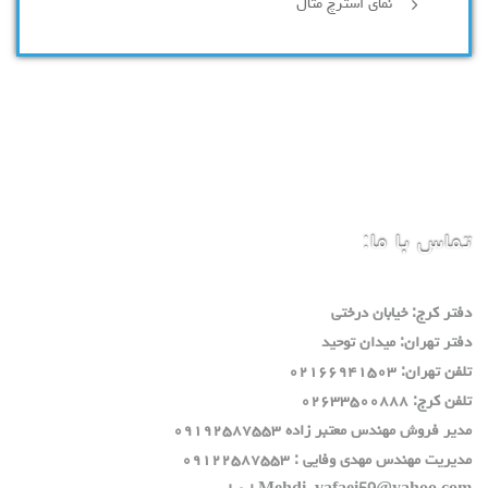
نمای استرچ متال
تماس با ما:
دفتر كرج: خيابان درختي
دفتر تهران: ميدان توحيد
تلفن تهران: ٠٢١٦٦٩٤١٥٠٣
تلفن كرج: ٠٢٦٣٣٥٠٠٨٨٨
مدير فروش مهندس معتبر زاده ٠٩١٩٢٥٨٧٥٥٣
مديريت مهندس مهدي وفايي : ٠٩١٢٢٥٨٧٥٥٣