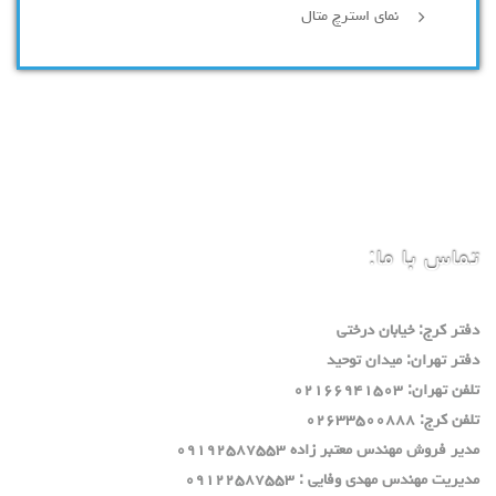
نمای استرچ متال
تماس با ما:
دفتر كرج: خيابان درختي
دفتر تهران: ميدان توحيد
تلفن تهران: ٠٢١٦٦٩٤١٥٠٣
تلفن كرج: ٠٢٦٣٣٥٠٠٨٨٨
مدير فروش مهندس معتبر زاده ٠٩١٩٢٥٨٧٥٥٣
مديريت مهندس مهدي وفايي : ٠٩١٢٢٥٨٧٥٥٣