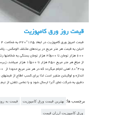
قیمت روز ورق کامپوزیت
قی
اتيلن به قيمت هر متر مربع در برندهاي مختلف الومكس ، پلاس با
٦٠٠ هزار تومان تا ٢/٥٠٠ هزار تومان بستگي ب
اندازه و لوكيشن متقير است لذا براي كسب اطلاع از قيمتهاي 
دقيق به شركت نماي آترا ارسال شود و با تماس تلفني از تيم ف
برچسب ها:
بهترین قیمت ورق کامپوزیت
قیمت به روز
ورق کامپوزیت ارزان قیمت