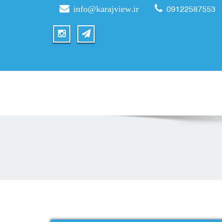
info@karajview.ir
09122587553