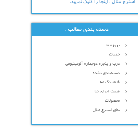
استرچ متال ، اینجا را کلیک نمایید.
دسته بندی مطالب :
پروژه ها
خدمات
درب و پنجره دوجداره آلومینیومی
دسته‌بندی نشده
فلاشینگ نما
قیمت اجرای نما
محصولات
نمای استرچ متال