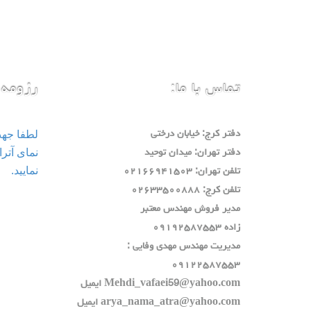
تماس با ما:
رزومه 
لطفا جه
دفتر كرج: خيابان درختي
دفتر تهران: ميدان توحيد
نمایید.
تلفن تهران: ٠٢١٦٦٩٤١٥٠٣
تلفن كرج: ٠٢٦٣٣٥٠٠٨٨٨
مدير فروش مهندس معتبر
زاده ٠٩١٩٢٥٨٧٥٥٣
مديريت مهندس مهدي وفايي :
٠٩١٢٢٥٨٧٥٥٣
Mehdi_vafaei59@yahoo.com ايميل
arya_nama_atra@yahoo.com ايميل