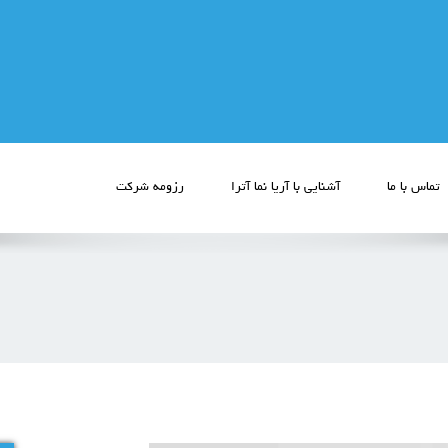
تماس با ما
آشنایی با آریا نما آترا
رزومه شرکت