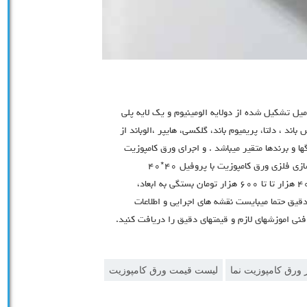
مت امروز ورق كامپوزيت در ابعاد ١٢٥*٣٢٠ به ضخامت ٤ ميل تشكيل شده از دولايه الومينيوم و يك لايه پلي
ند ، دلتا، پريميوم باند، گلكسي، هايپر ،الوباند از
ه ضخامتها رنگها و برندها متقير ميباشد . و اجراي ورق كامپوزيت
از مبلغ هر متر مربع ٤٥٠ هزار تا ١/٥٠٠ هزار ميباشد، زيرسازي فلزي ورق كامپوزيت با پروفيل ٤٠*٤٠
و٤٠*٨٠ اهني انجام ميگردد كه در هر متر مربع حدودا از ٤٠٠ هزار تا تا ٦٠٠ هزار تومان بستگي به ابعاد،
دقيق حتما ميبايست نقشه هاي اجرايي و اطلاعات
ني اموزشهاي لازم و قيمتهاي دقيق را دريافت كنيد.
 ورق کامپوزیت نما
لیست قیمت ورق کامپوزیت