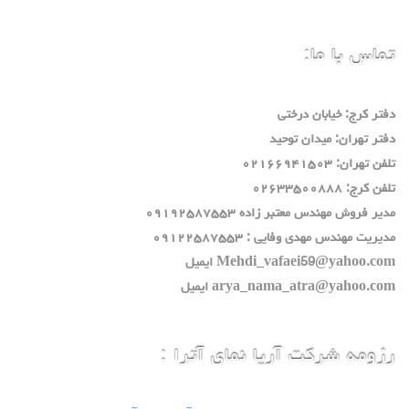
تماس با ما:
دفتر كرج: خيابان درختي
دفتر تهران: ميدان توحيد
تلفن تهران: ٠٢١٦٦٩٤١٥٠٣
تلفن كرج: ٠٢٦٣٣٥٠٠٨٨٨
مدير فروش مهندس معتبر زاده ٠٩١٩٢٥٨٧٥٥٣
مديريت مهندس مهدي وفايي : ٠٩١٢٢٥٨٧٥٥٣
Mehdi_vafaei59@yahoo.com ايميل
arya_nama_atra@yahoo.com ايميل
رزومه شرکت آریا نمای آترا :