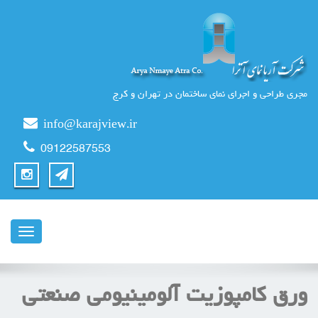
مجری طراحی و اجرای نمای ساختمان در تهران و کرج
info@karajview.ir
09122587553
ناوبری
ورق کامپوزیت آلومینیومی صنعتی