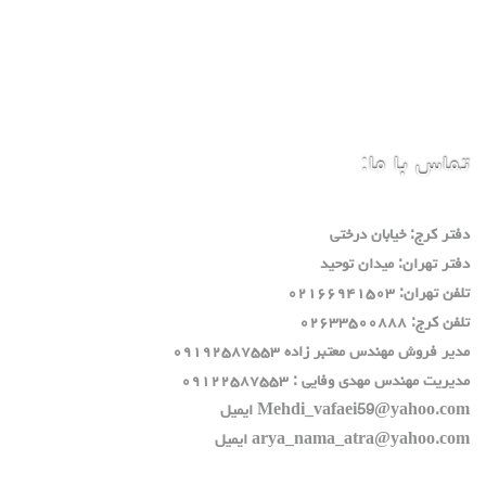
تماس با ما:
دفتر كرج: خيابان درختي
دفتر تهران: ميدان توحيد
تلفن تهران: ٠٢١٦٦٩٤١٥٠٣
تلفن كرج: ٠٢٦٣٣٥٠٠٨٨٨
مدير فروش مهندس معتبر زاده ٠٩١٩٢٥٨٧٥٥٣
مديريت مهندس مهدي وفايي : ٠٩١٢٢٥٨٧٥٥٣
Mehdi_vafaei59@yahoo.com ايميل
arya_nama_atra@yahoo.com ايميل