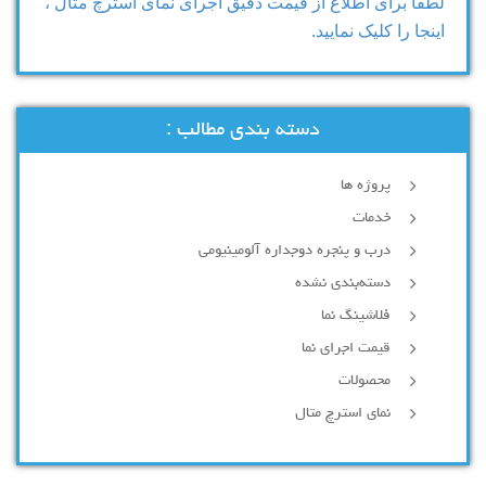
لطفا برای اطلاع از قیمت دقیق اجرای نمای استرچ متال ،
اینجا را کلیک نمایید.
دسته بندی مطالب :
پروژه ها
خدمات
درب و پنجره دوجداره آلومینیومی
دسته‌بندی نشده
فلاشینگ نما
قیمت اجرای نما
محصولات
نمای استرچ متال