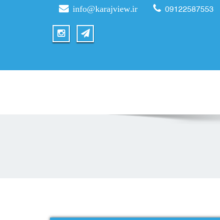
info@karajview.ir
09122587553