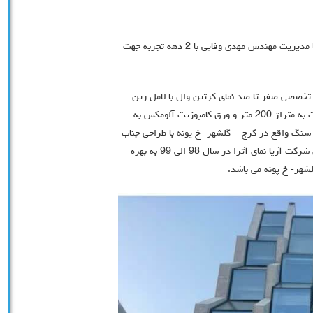
شرکت آریا نمای آترا مجری تخصصی نماهای مدرن ساختمانیی با مدیریت مهندس مهدی وفایی با 2 دهه تجربه جهت
 تخصصی صفر تا صد نمای کرتین وال با لامل رین
فورس به متراژ 200 متر و شیشه دو جداره لمینیت و سکوریت به متراژ 200 متر و ورق کامپوزیت آلومکس به
مت 0.3 به متراژ 180 متر به همراه سنگ واقع در کرج – گلشهر- خ پونه با طراحی جناب
آقای مهندس محمدی و کارفرما جناب آقای عسگر زاده با اجرای شرکت آریا نمای آترا در سال 98 الی 99 به بهره
شهر- خ پونه می باشد.