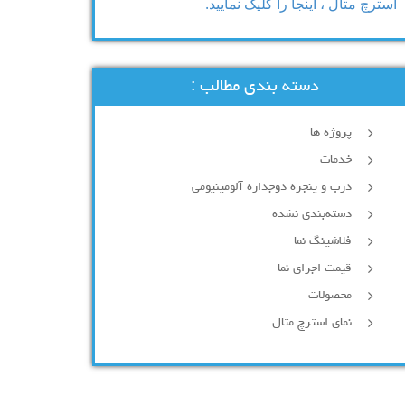
استرچ متال ، اینجا را کلیک نمایید.
دسته بندی مطالب :
پروژه ها
خدمات
درب و پنجره دوجداره آلومینیومی
دسته‌بندی نشده
فلاشینگ نما
قیمت اجرای نما
محصولات
نمای استرچ متال