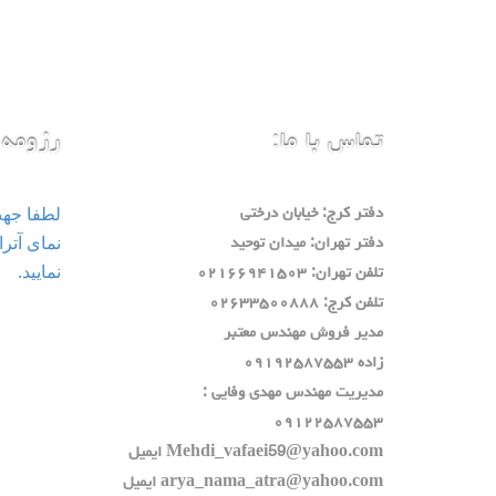
تماس با ما:
رزومه 
لطفا جه
دفتر كرج: خيابان درختي
دفتر تهران: ميدان توحيد
نمایید.
تلفن تهران: ٠٢١٦٦٩٤١٥٠٣
تلفن كرج: ٠٢٦٣٣٥٠٠٨٨٨
مدير فروش مهندس معتبر
زاده ٠٩١٩٢٥٨٧٥٥٣
مديريت مهندس مهدي وفايي :
٠٩١٢٢٥٨٧٥٥٣
Mehdi_vafaei59@yahoo.com ايميل
arya_nama_atra@yahoo.com ايميل