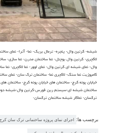
شیشه- کرتین وال- پنجره- ترمال بریک- نما- آترا- نمای ساختم
لاکچری- کرتین وال یوچنل- نما ساختمان مدرن- نما سازی- سا
وال- نمای شیشه ای کرتین وال- نمای لوور- نما لاکچری- نما سا
کامپوزیت نما سنگ- لاکچری نما- ساختمان ترک سان- نمای ساخ
خیابان پونه کرج- ساختمان های خیابان پونه کرج- ساختمان های
ساختمان شيشه اي-سيستم رين فورس-كرتين وال-شيشه دوجد
تركسان- نماكار شيشه ساختمان تركسان-
برچسب ها:
اجرای نمای پروژه ساختمانی ترک سان کرج