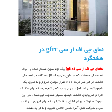
نماي جي اف ار سي gfrc در
هشتگرد
نماهاي جي اف ار سي (gfrc)
يك نوع بتون مسلح شده با الياف
شيشه اي هستند كه در طرح هاي و اشكال مختلف در ابعادهاي
مختلف از هر متر مربع ٥٠٠ هزار تومان شروع و تا متري يك
مليون تومان نيز افزايش مي يابد كه با توجه به دتايلهاي مختلف
اجرا و متريالهاي مختلف قيمتها بسيار متفاوت ميباشند ، در اين
صورت ميتوانيد براي اطلاع از قيمتها و دتايلهاي اجراي جي اف ار
سي با شركت نماي آترا تماس حاصل نماييد و با ارايه نقشه