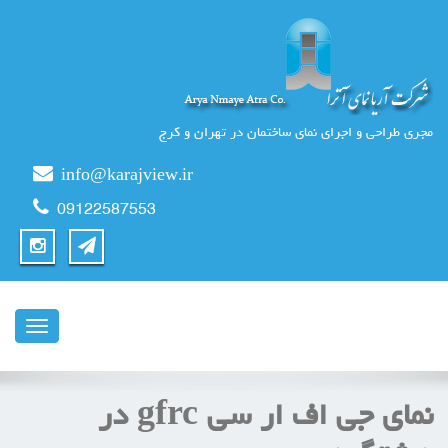
مجری طراحی و اجرای نمای ساختمان در تهران و کرج
info@karajview.ir
09122587553
ناوبری
نماي جي اف ار سي gfrc در