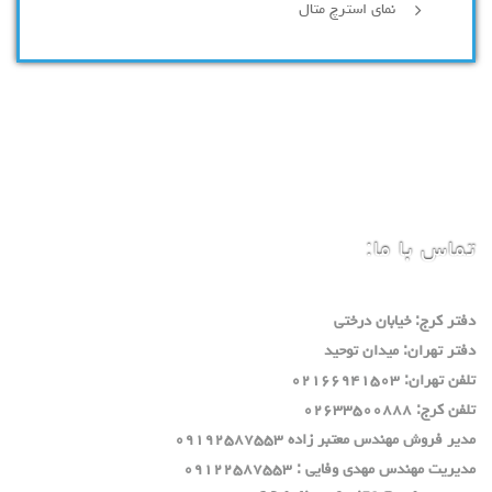
نمای استرچ متال
تماس با ما:
دفتر كرج: خيابان درختي
دفتر تهران: ميدان توحيد
تلفن تهران: ٠٢١٦٦٩٤١٥٠٣
تلفن كرج: ٠٢٦٣٣٥٠٠٨٨٨
مدير فروش مهندس معتبر زاده ٠٩١٩٢٥٨٧٥٥٣
مديريت مهندس مهدي وفايي : ٠٩١٢٢٥٨٧٥٥٣