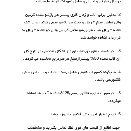
پرسنل نظارتی و اجرایی، شامل تعهدات کار فرما میباشد.
2- بدلیل یراق آلات و زمان کاری بیشتر هر بازشو ساده کرتین
والی نمایان مبلغ ؟ ريال و بابت هر بازشو مخفی کرتین والی تک
حالته ؟ ريال بابت هر بازشو مخفی کرتین والی دو حالته ؟ ريال به
قرارداد اضافه خواهد شد .
3 – در قسمت های ذوزنقه ، نورد و اشکال هندسی در طرح کل
آن قاب دهنه 50% بیشترازمبلغ هرمترمربع محاسبه می گردد .
4- هیچگونه کسورات قانونی شامل بیمه ، مالیات و . . . این پیش
فاکتورنمی باشد .
5 – درصورت نیازبه فاکتور رسمی25%به کلیه آیتم ها اضافه
میگردد.
6- تاریخ اعتبار این پیش فاکتور به روزمیباشد.
جهت اطلاع از قیمت های فوق لطفا تماس بگیرید و مشخصات