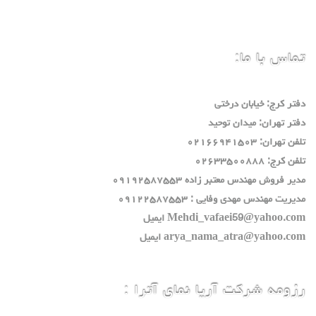
تماس با ما:
دفتر كرج: خيابان درختي
دفتر تهران: ميدان توحيد
تلفن تهران: ٠٢١٦٦٩٤١٥٠٣
تلفن كرج: ٠٢٦٣٣٥٠٠٨٨٨
مدير فروش مهندس معتبر زاده ٠٩١٩٢٥٨٧٥٥٣
مديريت مهندس مهدي وفايي : ٠٩١٢٢٥٨٧٥٥٣
Mehdi_vafaei59@yahoo.com ايميل
arya_nama_atra@yahoo.com ايميل
رزومه شرکت آریا نمای آترا :