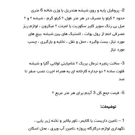
2- پروفیل پایه و روی شیشه هندریل با وزن شاخه 6 متری
حدود ؟ کیلو با مصرف در هر متر طول ؟ کیلو گرم ، شیشه ؟ و ؟
میل بی رنگ سوپر کلیر سکوریت با لمینت ؟ میکرون ، لوازم ریز
مصرفی اعم از رول بولت ، لاستیک های بین شیشه ،پیچ های
مورد نیاز، بست وگیره ، حمل و نقل ، تخلیه و بارگیری ، چسب
مورد نیاز
3- ساخت پنجره ترمال بریک ؟ شامپاینی لولایی آکپا و شیشه
فلوت ساده ؟ دو جداره کارخانه ای به همراه اجرت نصب صفر تا
صد
5- قیمت جمع کل 3 آیتم برای هر متر مربع ؟
توضیحات:
1 – تامین داربست یا کلایمر، تاور،بالابر و تخته زیر پایی ،
نگهداری لوازم درکارگاه پروژه ،تامین آب وبرق ، محل اسکان