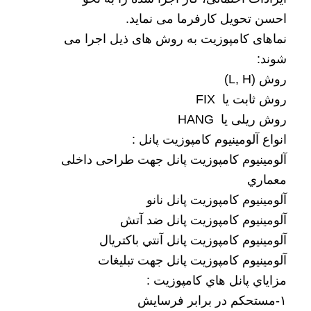
احسن تحویل کارفرما می نماید.
نماهای کامپوزیت به روش های ذیل اجرا می
شوند:
روش
(L, H)
روش ثابت یا
FIX
روش ریلی یا
HANG
انواع آلومينيوم کامپوزيت پانل :
آلومينيوم کامپوزيت پانل جهت طراحی داخلی
معماري
آلومينيوم کامپوزيت پانل نانو
آلومينيوم کامپوزيت پانل ضد آتش
آلومينيوم کامپوزيت پانل آنتي باکتريال
آلومينيوم کامپوزيت پانل جهت تبليغات
مزاياي پانل هاي کامپوزيت :
۱-مستحکم در برابر فرسايش