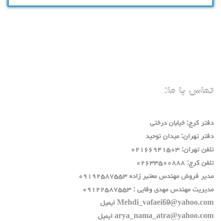
تماس با ما:
دفتر كرج: خيابان درختي
دفتر تهران: ميدان توحيد
تلفن تهران: ٠٢١٦٦٩٤١٥٠٣
تلفن كرج: ٠٢٦٣٣٥٠٠٨٨٨
مدير فروش مهندس معتبر زاده ٠٩١٩٢٥٨٧٥٥٣
مديريت مهندس مهدي وفايي : ٠٩١٢٢٥٨٧٥٥٣
Mehdi_vafaei59@yahoo.com ايميل
arya_nama_atra@yahoo.com ايميل