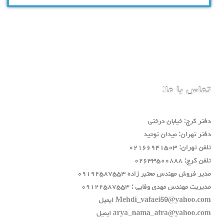
تماس با ما:
دفتر كرج: خيابان درختي
دفتر تهران: ميدان توحيد
تلفن تهران: ٠٢١٦٦٩٤١٥٠٣
تلفن كرج: ٠٢٦٣٣٥٠٠٨٨٨
مدير فروش مهندس معتبر زاده ٠٩١٩٢٥٨٧٥٥٣
مديريت مهندس مهدي وفايي : ٠٩١٢٢٥٨٧٥٥٣
Mehdi_vafaei59@yahoo.com ايميل
arya_nama_atra@yahoo.com ايميل