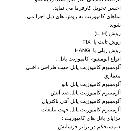
احسن تحویل کارفرما می نماید.
نماهای کامپوزیت به روش های ذیل اجرا می
شوند:
روش
(L, H)
روش ثابت یا
FIX
روش ریلی یا
HANG
انواع آلومينيوم کامپوزيت پانل :
آلومينيوم کامپوزيت پانل جهت طراحی داخلی
معماري
آلومينيوم کامپوزيت پانل نانو
آلومينيوم کامپوزيت پانل ضد آتش
آلومينيوم کامپوزيت پانل آنتي باکتريال
آلومينيوم کامپوزيت پانل جهت تبليغات
مزاياي پانل هاي کامپوزيت :
۱-مستحکم در برابر فرسايش