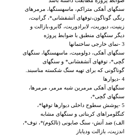
ضوابط پروژه مطابقت داشته باشد
سنگهای آهکی متراکم، ماسهسنگها، مرمرهای
رنگی گوناگون،توفهای آتشفشانی*، گرانیت،
زینیت، دیوریت، لابرادوریت، گابرو،بازالت و
دیگر سنگهای منطبق با ضوابط پروژه
3 -نمای خارجی ساختمانها
سنگهای آهکی، دولومیت، ماسهسنگها، سنگهای
گچی*، توفهای آتشفشانی* و سنگهای
گوناگونی که برای تهیه سنگ شکسته مناسبند.
4 -دیوارها
سنگهای آهکی مرمرین شبه مرمر، مرمرها،
سنگهای گچی*،
5 -پوشش سطوح داخلی دیوارها توفها*،
کنگلومراهای کربناتی و سنگهای مشابه
الف) ضد آتش- سنگ صابونی (تالکوم)*، توف*،
اندزیت، بازالت ودیاباز