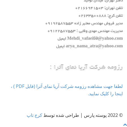
دفتر تهران: ميدان توحيد
تلفن تهران: ٠٢١٦٦٩٤١٥٠٣
تلفن كرج: ٠٢٦٣٣٥٠٠٨٨٨
مدير فروش مهندس معتبر زاده ٠٩١٩٢٥٨٧٥٥٣
مديريت مهندس مهدي وفايي : ٠٩١٢٢٥٨٧٥٥٣
Mehdi_vafaei59@yahoo.com ايميل
arya_nama_atra@yahoo.com ايميل
رزومه شرکت آریا نمای آترا :
لطفا جهت مشاهده رزومه شرکت آریا نمای آترا (فایل PDF ) ،
اینجا را کلیک نمایید.
© 2022 پوسته پارس | طراحی شده توسط
کرج تاپ