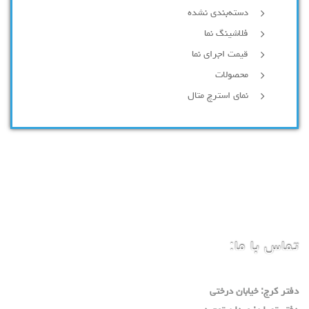
دسته‌بندی نشده
فلاشینگ نما
قیمت اجرای نما
محصولات
نمای استرچ متال
تماس با ما:
دفتر كرج: خيابان درختي