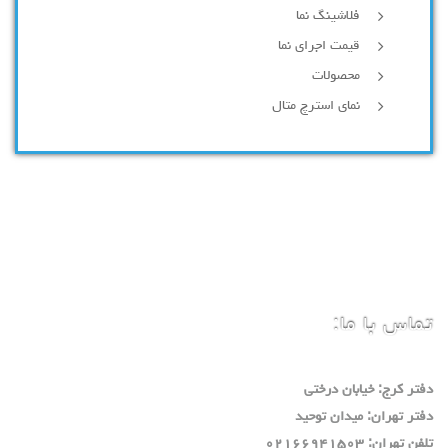
فلاشینگ نما
قیمت اجرای نما
محصولات
نمای استرچ متال
تماس با ما:
دفتر كرج: خيابان درختي
دفتر تهران: ميدان توحيد
تلفن تهران: ٠٢١٦٦٩٤١٥٠٣