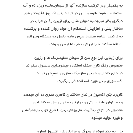
به یکدیگر ودر ترکیب سازنده آنها از سیمان,ماسه ریزدانه و آب
استفاده میشود علاوه بر این در تولید بتن اکسپوز افزودنی های
دیگری بکار میرود,به عنوان مثال برای ازبین رفتن حباب در
ساختار بتنی و افزایش استحکام آن,مواد روان کننده و پرکننده
به ترکیب اضافه میشود سپس ماده حاصل به دستگاه ویبراتور
اضافه میکنند تا با لرزش حباب ها ازبین بروند.
برای زیبایی این نوع بتن از سیمان سفید,رنگ ها و رزین
مخصوص رنگ کاری سنگ استفاده میشود.این محصول میتواند
در نمای داخلی و خارجی سازه,کف سازی و همچنین تولید
اکسسوری بتنی مورد استفاده قرار بگیرد.
کاربرد بتن اکسپوز در نمای ساختمان ظاهری مدرن به آن میدهد
و به عنوان عایق صوتی و حرارتی به خوبی عمل میکند.این
محصول در انواع رنگی,صیقلی,واش بتن یا طرح چوب پارچه,کاشی
و غیره تولید میشود
حال به چند نمونه از ویژگی و مزایای بتن اکسپوز اشاره