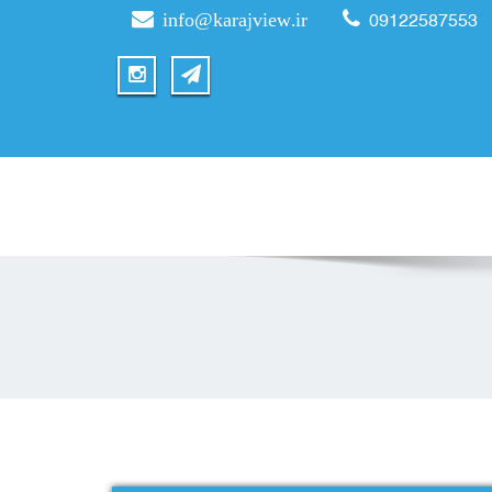
info@karajview.ir
09122587553