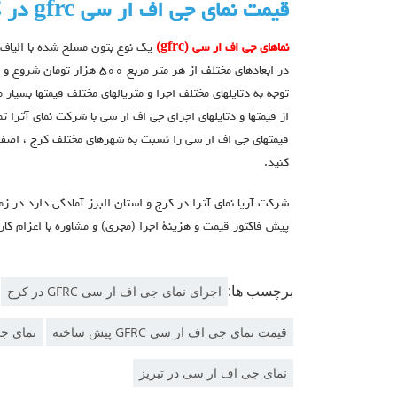
قيمت نماي جي اف ار سی gfrc در كرج
نماهاي جي اف ار سي (gfrc)
يك نوع بتون مسلح شده با اليا
در ابعادهاي مختلف از هر متر مرب
توجه به دتايلهاي مختلف اجرا و متريالهاي مختلف قيمتها بسيار 
قيمتهاي جي اف ار سي را نسبت به شهرهاي مختلف كرج ، اصفها
كنيد.
پیش فاکتور قیمت و هزینۀ اجرا (مجری) و مشاوره با اعزام کار
برچسب ها:
اجرای نمای جی اف ار سی GFRC در کرج
قیمت نمای جی اف ار سی GFRC پیش ساخته
نمای ج
نمای جی اف ار سی در تبریز