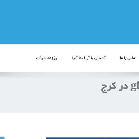
تماس با ما
آشنایی با آریا نما آترا
رزومه شرکت