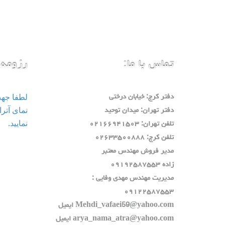
تماس با ما:
رزومه 
لطفا جه
دفتر كرج: خيابان درختي
دفتر تهران: ميدان توحيد
نمایید.
تلفن تهران: ٠٢١٦٦٩٤١٥٠٣
تلفن كرج: ٠٢٦٣٣٥٠٠٨٨٨
مدير فروش مهندس معتبر
زاده ٠٩١٩٢٥٨٧٥٥٣
مديريت مهندس مهدي وفايي :
٠٩١٢٢٥٨٧٥٥٣
Mehdi_vafaei59@yahoo.com ايميل
arya_nama_atra@yahoo.com ايميل