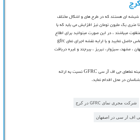
ف شيشه اي هستند كه در طرح هاي و اشكال مختلف
ع ٥٠٠ هزار تومان شروع و تا متري يك مليون تومان نيز افزايش مي يابد كه با
متفاوت ميباشند ، در اين صورت ميتوانيد براي اطلاع
از قيمتها و دتايلهاي اجراي جي اف ار سي با شركت نماي آترا تماس حاصل نماييد و با ارايه نقشه اجراي نماي gfrc
ن ، مشهد، سبزوار، تبريز ، بيرجند و غيره دريافت
شرکت آریا نمای آترا در کرج و استان البرز آمادگی دارد در زمینه نماهای جی اف آر سی GFRC نسبت به ارائه
شناسان در محل اقدام نماید.
شرکت مجری نمای GFRC در کرج
ی اف ار سی در اصفهان