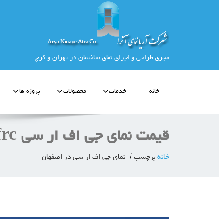
مجری طراحی و اجرای نمای ساختمان در تهران و کرج
خانه
خدمات
محصولات
پروژه ها
قيمت نماي جي اف ار سی gfrc در كرج
خانه
برچسب
نمای جی اف ار سی در اصفهان