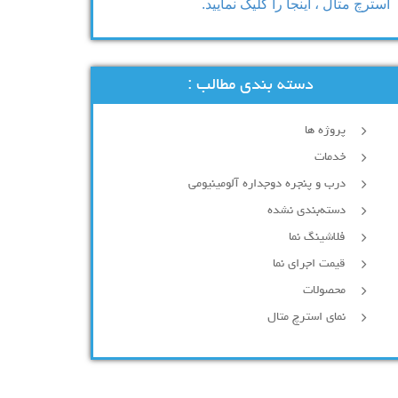
استرچ متال ، اینجا را کلیک نمایید.
دسته بندی مطالب :
پروژه ها
خدمات
درب و پنجره دوجداره آلومینیومی
دسته‌بندی نشده
فلاشینگ نما
قیمت اجرای نما
محصولات
نمای استرچ متال