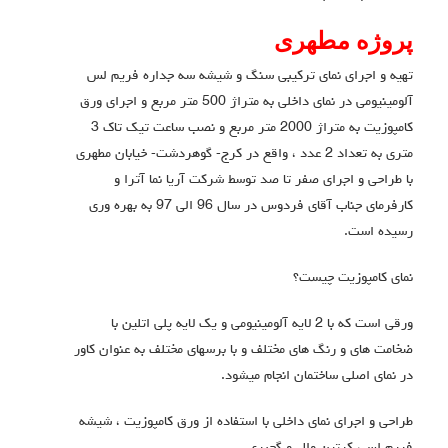
پروژه مطهری
تهیه و اجرای نمای ترکیبی سنگ و شیشه سه جداره فریم لس
آلومینیومی در نمای داخلی به متراژ 500 متر مربع و اجرای ورق
کامپوزیت به متراژ 2000 متر مربع و نصب ساعت تیک تاک 3
متری به تعداد 2 عدد ، واقع در کرج- گوهردشت- خیابان مطهری
با طراحی و اجرای صفر تا صد توسط شرکت آریا نما آترا و
کارفرمای جناب آقای فردوس در سال 96 الی 97 به بهره وری
رسیده است.
نمای کامپوزیت چیست؟
ورقی است که با 2 لایه آلومینیومی و یک لایه پلی اتلین با
ضخامت های و رنگ های مختلف و با برسهای مختلف به عنوان کاور
در نمای اصلی ساختمان انجام میشود.
طراحی و اجرای نمای داخلی با استفاده از ورق کامپوزیت ، شیشه
فریم لس، کرتین وال و گچبری.