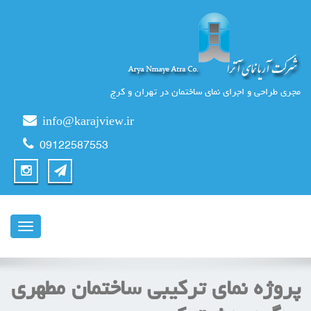
مجری طراحی و اجرای نمای ساختمان در تهران و کرج
info@karajview.ir
09122587553
ناوبری
پروژه نمای ترکیبی ساختمان مطهری