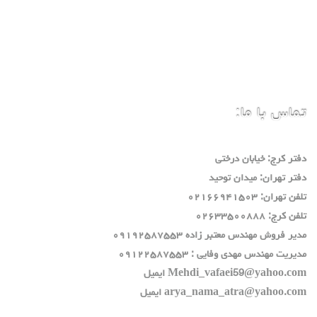
تماس با ما:
دفتر كرج: خيابان درختي
دفتر تهران: ميدان توحيد
تلفن تهران: ٠٢١٦٦٩٤١٥٠٣
تلفن كرج: ٠٢٦٣٣٥٠٠٨٨٨
مدير فروش مهندس معتبر زاده ٠٩١٩٢٥٨٧٥٥٣
مديريت مهندس مهدي وفايي : ٠٩١٢٢٥٨٧٥٥٣
Mehdi_vafaei59@yahoo.com ايميل
arya_nama_atra@yahoo.com ايميل