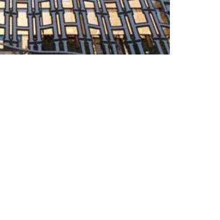
توليد و اجرای نمای جی اف ار سی و
شرکت آریا نمای آترا با توليد و اجراي نماي جي اف ار سي و لوو
رسانی میباشد.
پنل جی‌اف‌آرسی (GRC)
و لوور آلومینیومی ترکیبی از دو متريال که معمولاً در معماری 
جي اف ار سي:
جی‌اف‌آرسی (GRC)مخفف Glass fiber Reinforced Concrete یا بتن مسلح به الیاف شیشه است.
یک متریال سبک، مقاوم، ضد رطوبت و قابل شکل‌دهی که بیشتر 