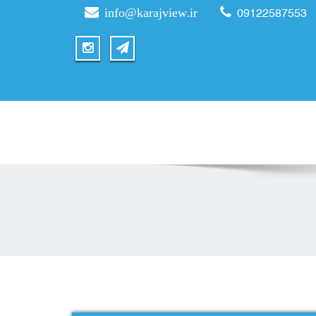
info@karajview.ir
09122587553