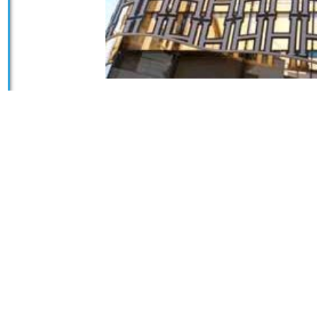
 لوور آلومينيومی
ر الومينيومي در تهران و استان البرز آماده خدمات
و نمای ساختمان استفادهمی‌شه:
برای نماهای مدرن، پنل‌های دکوراتیو و پوستهخارجی ساختمان استفاده می‌شه.