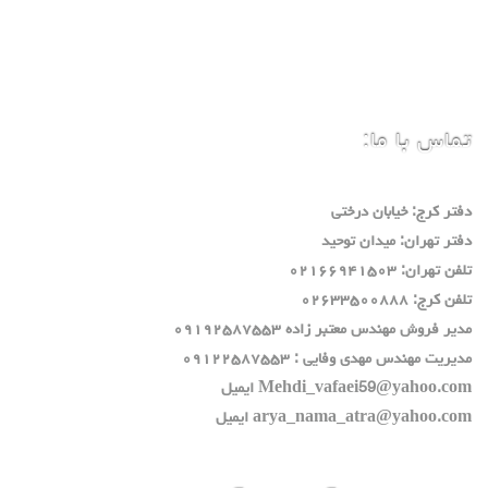
تماس با ما:
دفتر كرج: خيابان درختي
دفتر تهران: ميدان توحيد
تلفن تهران: ٠٢١٦٦٩٤١٥٠٣
تلفن كرج: ٠٢٦٣٣٥٠٠٨٨٨
مدير فروش مهندس معتبر زاده ٠٩١٩٢٥٨٧٥٥٣
مديريت مهندس مهدي وفايي : ٠٩١٢٢٥٨٧٥٥٣
Mehdi_vafaei59@yahoo.com ايميل
arya_nama_atra@yahoo.com ايميل