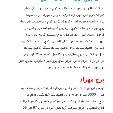
شرکت نماکار برج مهراد در عظیمیه کرج ، مجری و
اجرای نمای
شیشه فرم لس دوجداره لمینیت
در برج مهراد کرج ، نمونه
پروژه شیشه فریم لس (فرم لس) در کرج ، مشخصات فنی نمای
برج مهراد در عظیمه کرج ، بهترین نمای شیشه فریم لس در
کرج و استان البرز ،
مهراد مال- برج- شیشه فریم لس- برج
مهراد- لمینیت- فریم لس- نمای لاکچری- کرج- عظیمیه- لاکچری
دیزاین- کامپوزیت نما برج- کامپوزیت نما سنگ- کامپوزیت نما-
دیزاین لاکچری- برج سازی- ورق کامپوزیت- نما ساختمان رومی-
طراحی برج- طراح خاص اجراي نماي برج مهراد عظيميه مجري نماي
برج مهراد اجراكننده شيشه لمينت برج مهراد
برج مهراد
تهیه و اجرای شیشه فرم لس دوجداره لمینیت برنز و شفاف به
متراژ 3000 متر و اجرای ورق کامپوزیت آلکوتکس واقع در
کرج- عظیمیه با طراحی جناب آقای مرتضی کاظمی و کارفرما جناب
آقای کاظمی با اجرای شرکت آریا نمای آترا در سال 97 الی 98