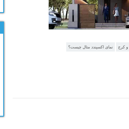
و کرج
نمای اکسپندد متال چیست؟