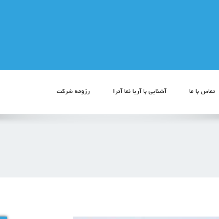
تماس با ما
آشنایی با آریا نما آترا
رزومه شرکت