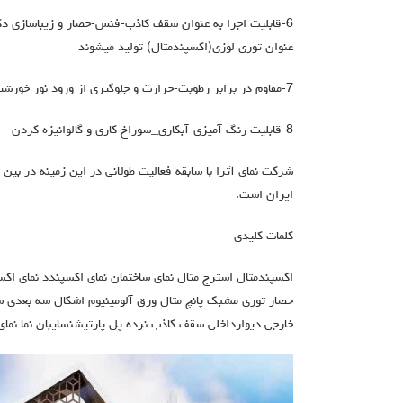
6-قابلیت اجرا به عنوان سقف کاذب-فنس-حصار و زیباسازی دک
عنوان توری لوزی(اکسپندمتال) تولید میشوند
7-مقاوم در برابر رطوبت-حرارت و جلوگیری از ورود نور خورشید به داخل ساختمان
8-قابلیت رنگ آمیزی-آبکاری_سوراخ کاری و گالوانیزه کردن
شرکت نمای آترا با سابقه فعالیت طولانی در این زمینه در بین
ایران است.
کلمات کلیدی
اکسپندمتال استرچ متال نمای ساختمان نمای اکسپندد نمای اک
حصار توری مشبک پانچ متال ورق آلومینیوم اشکال سه بعدی سا
خارجی دیوارداخلی سقف کاذب نرده پل پارتیشنسایبان نما نمای