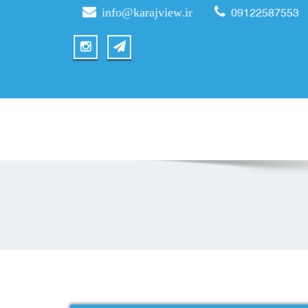
info@karajview.ir
09122587553