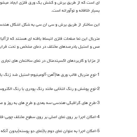
ای است که از طریق برش و کشش یک ورق فلزی ایجاد میشود.
بسیار خلاقانه و نوآورانه است.
این ساختار از طریق برش و سی ان سی به شکل اشکال هندسی 
متریال این نما صفحات فلزی انبساط یافته ای هستند که ازآلیا
مس و استیل بادرصدهای مختلف در دمای مشخص و تحت فرایند
از مزایا و کاربردهای اکسپندمتال در نمای ساختمان های تجاری 
1-نوع متریال قالب ورق ها(آهن-آلومینیوم-استیل ضد زنگ یا فلزات دیگر)
2-نوع پوشش و رنگ انتخابی مانند رنگ پودری یا رنگ الکتروستاتیکی
3-طرح های گرافیکی-هندسی-سه بعدی و طرح های به روز و مدرن
4-امکان اجرا بر روی نمای اصلی بر روی سطوح مختلف چوبی-فلزی-آجری-سنگی-روغنی
5-امکان اجرا به عنوان نمای دوم یا(نمای دو پوسته)بدون آنکه نمای اصلی ساختمان را تغییر دهیم