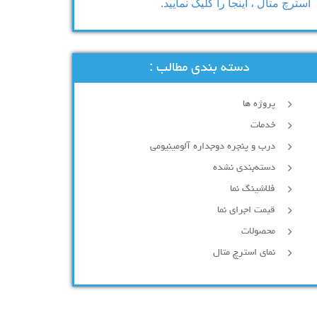
استرچ متال ، اینجا را کلیک نمایید.
دسته بندی مطالب :
پروژه ها
خدمات
درب و پنجره دوجداره آلومینیومی
دسته‌بندی نشده
فلاشینگ نما
قیمت اجرای نما
محصولات
نمای استرچ متال