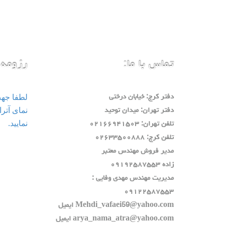
تماس با ما:
رزومه 
لطفا جه
دفتر كرج: خيابان درختي
دفتر تهران: ميدان توحيد
نمایید.
تلفن تهران: ٠٢١٦٦٩٤١٥٠٣
تلفن كرج: ٠٢٦٣٣٥٠٠٨٨٨
مدير فروش مهندس معتبر
زاده ٠٩١٩٢٥٨٧٥٥٣
مديريت مهندس مهدي وفايي :
٠٩١٢٢٥٨٧٥٥٣
Mehdi_vafaei59@yahoo.com ايميل
arya_nama_atra@yahoo.com ايميل