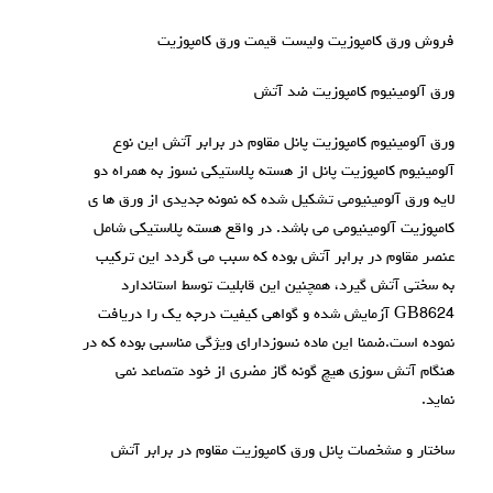
فروش ورق کامپوزیت ولیست قیمت ورق کامپوزیت
ورق آلومينيوم كامپوزيت ضد آتش
ورق آلومينيوم كامپوزيت پانل مقاوم در برابر آتش اين نوع
آلومينيوم كامپوزيت پانل از هسته پلاستيكي نسوز به همراه دو
لايه ورق آلومينيومي تشكيل شده كه نمونه جديدی از ورق ها ي
كامپوزيت آلومينيومی مي باشد. در واقع هسته پلاستيكی شامل
عنصر مقاوم در برابر آتش بوده كه سبب می گردد اين تركيب
به سختی آتش گيرد، همچنين اين قابليت توسط استاندارد
GB8624 آزمايش شده و گواهی كيفيت درجه يك را دريافت
نموده است.ضمنا اين ماده نسوزداراي ويژگي مناسبي بوده كه در
هنگام آتش سوزی هيچ گونه گاز مضری از خود متصاعد نمی
نمايد.
ساختار و مشخصات پانل ورق کامپوزیت مقاوم در برابر آتش