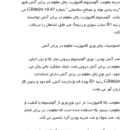
درجه مقاومت آلومينيوم كامپوزيت پانل مقاوم در برابر آتش طبق
“رده بندي مواد و مصالح ساختماني ” شماره GB8624-19 97 مي
باشد. آلومينيوم كامپوزيت پانل مقاوم در برابر آتش توانسته
رتبه B1 سخت سوزي و رتبهA غير قابل اشتعال را دريافت
كند.
خصوصيات پانل ورق کامپوزیت مقاوم در برابر آتش
ضد آتش بودن : ورق آلومينيوم بيروني عيار بالا و پلي اتيلن
مقاوم در برابر آتش درونی باعث ايجاد عملكرد عالی پانل مي
شود. اين نوع پانل مقاوم در برابر آتش داراي استاندارد
GB8624 رتبه B1 بوده كه بازدارنده آتش، كم دود و بدون گاز
زيان آور می باشد.
مقاومت بالا کامپوزیت: در اين نوع ورق از آلومينيوم با كيفيت و
مقاومت بسيار بالا استفاده شده است كه مقاومت در برابر فشار
باد، ضد شوك و ضد ضربه بودن آنرا تضمين می كند.