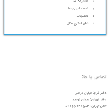
فلاشینگ نما
قیمت اجرای نما
محصولات
نمای استرچ متال
تماس با ما:
دفتر كرج: خيابان درختي
دفتر تهران: ميدان توحيد
تلفن تهران: ٠٢١٦٦٩٤١٥٠٣