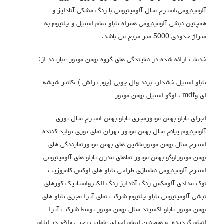
آلومینیومی،استرچ متال آلومینیومی با رنگ مشکی آنادایز و
همچنین نبشی آلومینیومی همراه تابلو تمام استیل و چلنیوم به
متراژ حدودی 5000 متر مربع می باشد.
خدمات ارائه شده در نمایندگی های گروه بهمن موتور عبارتند از:
تابلو استیل خشدار، برند وال چوبی (چوب راش ) ،کانتر شیشه
ای وmdf ، لوگو استیل بهمن موتور
اجرای تابلو بهمن موتورمجری تابلو بهمن استرچ متال توری
آلومینیوم یپانچ متال بهمن موتور تهران نمای توری تولید کننده
استرچ متال بهمن موتورماشین های بهمن موتورنمایندگی های
بهمن موتورلوگو بهمن موتور نماهای مدرن تابلو های آلومینیومی
استرچ آلومینیومی نماسازی طراحی تابلو های لوکس کامپوزیت
نوک مدادی آلومکس رنگ آنادایز رنگ الکترواستاتیک کورهای
نبشی آلومینیومی تابلو چلنیوم شرکت نمای آترا مجری تابلو های
بهمن موتور تابلو اکسپند متال بهمن موتور توسط شرکت آترا
انجام گردیده و همچنین اتمام اجرای عاملیت رجبی واقع در ایلام