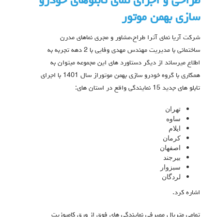
طراحی و اجرای نمای تابلوهای خودرو
سازی بهمن موتور
شرکت آریا نمای آترا طراح،مشاور و مجری نماهای مدرن
ساختمانی با مدیریت مهندس مهدی وفایی با 2 دهه تجربه به
اطلاع میرساند از دیگر دستاورد های این مجموعه میتوان به
همکاری با گروه خودرو سازی بهمن موتوراز سال 1401 با اجرای
تابلو های جدید 15 نمایندگی واقع در استان های:
تهران
ساوه
ایلام
کرمان
اصفهان
بیرجند
سبزوار
لردگان
اشاره کرد.
تمامی متریال مصرفی نمایندگی های فوق از ورق کامپوزیت