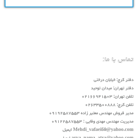
تماس با ما:
دفتر كرج: خيابان درختي
دفتر تهران: ميدان توحيد
تلفن تهران: ٠٢١٦٦٩٤١٥٠٣
تلفن كرج: ٠٢٦٣٣٥٠٠٨٨٨
مدير فروش مهندس معتبر زاده ٠٩١٩٢٥٨٧٥٥٣
مديريت مهندس مهدي وفايي : ٠٩١٢٢٥٨٧٥٥٣
Mehdi_vafaei59@yahoo.com ايميل