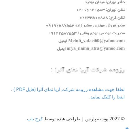
دفتر تهران: ميدان توحيد
تلفن تهران: ٠٢١٦٦٩٤١٥٠٣
تلفن كرج: ٠٢٦٣٣٥٠٠٨٨٨
مدير فروش مهندس معتبر زاده ٠٩١٩٢٥٨٧٥٥٣
مديريت مهندس مهدي وفايي : ٠٩١٢٢٥٨٧٥٥٣
Mehdi_vafaei59@yahoo.com ايميل
arya_nama_atra@yahoo.com ايميل
رزومه شرکت آریا نمای آترا :
لطفا جهت مشاهده رزومه شرکت آریا نمای آترا (فایل PDF ) ،
اینجا را کلیک نمایید.
© 2022 پوسته پارس | طراحی شده توسط
کرج تاپ