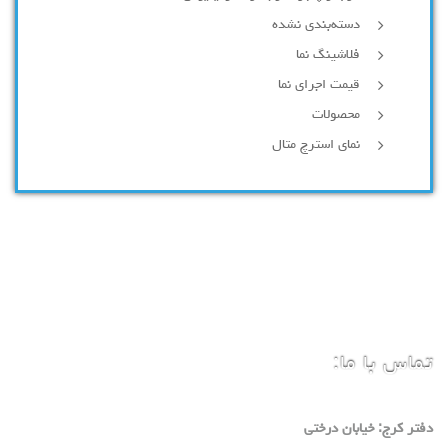
دسته‌بندی نشده
فلاشینگ نما
قیمت اجرای نما
محصولات
نمای استرچ متال
تماس با ما:
دفتر كرج: خيابان درختي