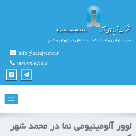
مجری طراحی و اجرای نمای ساختمان در تهران و کرج
info@karajview.ir
09122587553
ناوبری
لوور آلومینیومی نما در محمد شهر