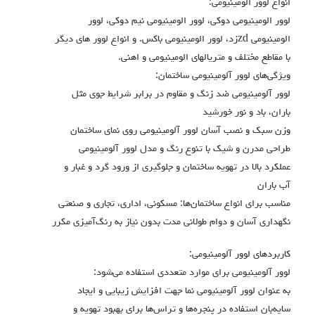
انواع لوور الومينيومي:
لوور الومينيومي دوكي، لوور الومينيومي نيم دوكي، لوور
الومينيومي zdزد، لوور الومينيومي باكس. و انواع لوور هاي ديگر
با مقاطع مختلف و متريالهاي الومينيومي و اهني.
ویژگی‌های لوور آلومینیومی ساختمان:
لوور آلومینیومی ضد زنگ و مقاوم در برابر شرایط جوی مثل
باران، باد و نور خورشید
وزن سبک و نصب آسان لوور آلومینیومی روی نمای ساختمان
طراحی مدرن و شیک با تنوع رنگ و مدل لوور آلومینیومی
عملکرد بالا در تهویه ساختمان و جلوگیری از ورود گرد و غبار و
آب باران
مناسب برای انواع ساختمان‌ها: مسکونی، اداری، تجاری و صنعتی
نگهداری آسان و دوام طولانی مدت بدون نیاز به رنگ‌آمیزی مکرر
کاربردهای لوور آلومینیومی:
لوور آلومینیومی برای موارد متعددی استفاده می‌شود:
به عنوان لوور آلومینیومی نما جهت افزایش زیبایی و ایجاد
سایه‌بان استفاده در پنجره‌ها و تراس‌ها برای بهبود تهویه و