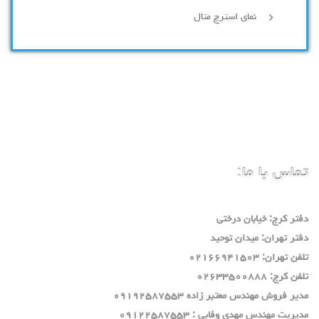
نمای استرچ متال
تماس با ما:
دفتر كرج: خيابان درختي
دفتر تهران: ميدان توحيد
تلفن تهران: ٠٢١٦٦٩٤١٥٠٣
تلفن كرج: ٠٢٦٣٣٥٠٠٨٨٨
مدير فروش مهندس معتبر زاده ٠٩١٩٢٥٨٧٥٥٣
مديريت مهندس مهدي وفايي : ٠٩١٢٢٥٨٧٥٥٣