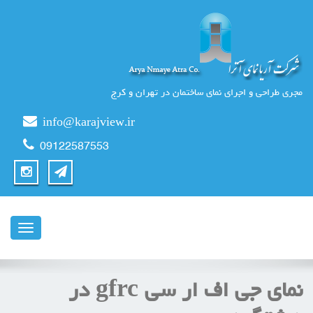
مجری طراحی و اجرای نمای ساختمان در تهران و کرج
info@karajview.ir
09122587553
ناوبری
نماي جي اف ار سي gfrc در