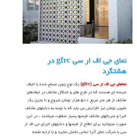
نماي جي اف ار سي gfrc در
هشتگرد
نماهاي جي اف ار سي (gfrc)
يك نوع بتون مسلح شده با الياف
شيشه اي هستند كه در طرح هاي و اشكال مختلف در ابعادهاي
مختلف از هر متر مربع ٥٠٠ هزار تومان شروع و تا متري يك
مليون تومان نيز افزايش مي يابد كه با توجه به دتايلهاي مختلف
اجرا و متريالهاي مختلف قيمتها بسيار متفاوت ميباشند ، در اين
صورت ميتوانيد براي اطلاع از قيمتها و دتايلهاي اجراي جي اف ار
سي با شركت نماي آترا تماس حاصل نماييد و با ارايه نقشه