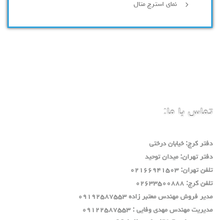
نمای استرچ متال
تماس با ما:
دفتر كرج: خيابان درختي
دفتر تهران: ميدان توحيد
تلفن تهران: ٠٢١٦٦٩٤١٥٠٣
تلفن كرج: ٠٢٦٣٣٥٠٠٨٨٨
مدير فروش مهندس معتبر زاده ٠٩١٩٢٥٨٧٥٥٣
مديريت مهندس مهدي وفايي : ٠٩١٢٢٥٨٧٥٥٣