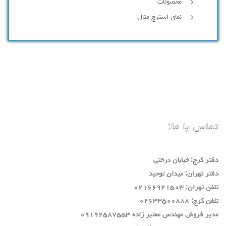
محصولات
نمای استرچ متال
تماس با ما:
دفتر كرج: خيابان درختي
دفتر تهران: ميدان توحيد
تلفن تهران: ٠٢١٦٦٩٤١٥٠٣
تلفن كرج: ٠٢٦٣٣٥٠٠٨٨٨
مدير فروش مهندس معتبر زاده ٠٩١٩٢٥٨٧٥٥٣