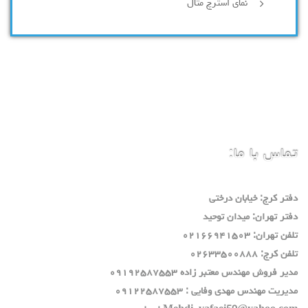
نمای استرچ متال
تماس با ما:
دفتر كرج: خيابان درختي
دفتر تهران: ميدان توحيد
تلفن تهران: ٠٢١٦٦٩٤١٥٠٣
تلفن كرج: ٠٢٦٣٣٥٠٠٨٨٨
مدير فروش مهندس معتبر زاده ٠٩١٩٢٥٨٧٥٥٣
مديريت مهندس مهدي وفايي : ٠٩١٢٢٥٨٧٥٥٣