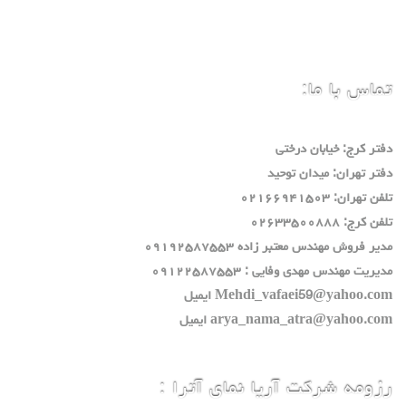
تماس با ما:
دفتر كرج: خيابان درختي
دفتر تهران: ميدان توحيد
تلفن تهران: ٠٢١٦٦٩٤١٥٠٣
تلفن كرج: ٠٢٦٣٣٥٠٠٨٨٨
مدير فروش مهندس معتبر زاده ٠٩١٩٢٥٨٧٥٥٣
مديريت مهندس مهدي وفايي : ٠٩١٢٢٥٨٧٥٥٣
Mehdi_vafaei59@yahoo.com ايميل
arya_nama_atra@yahoo.com ايميل
رزومه شرکت آریا نمای آترا :