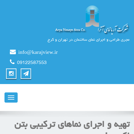
مجری طراحی و اجرای نمای ساختمان در تهران و کرج
info@karajview.ir
09122587553
ناوبری
تهيه و اجراي نماهای تركيبي بتن