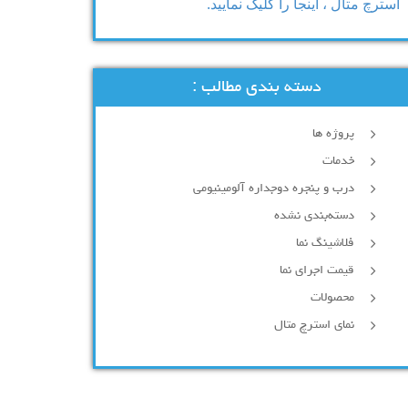
استرچ متال ، اینجا را کلیک نمایید.
دسته بندی مطالب :
پروژه ها
خدمات
درب و پنجره دوجداره آلومینیومی
دسته‌بندی نشده
فلاشینگ نما
قیمت اجرای نما
محصولات
نمای استرچ متال