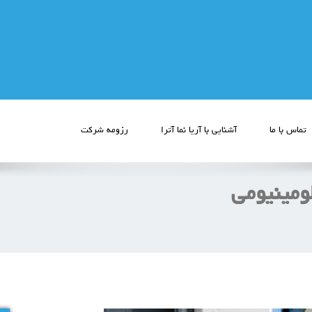
تماس با ما
آشنایی با آریا نما آترا
رزومه شرکت
لومینیومی