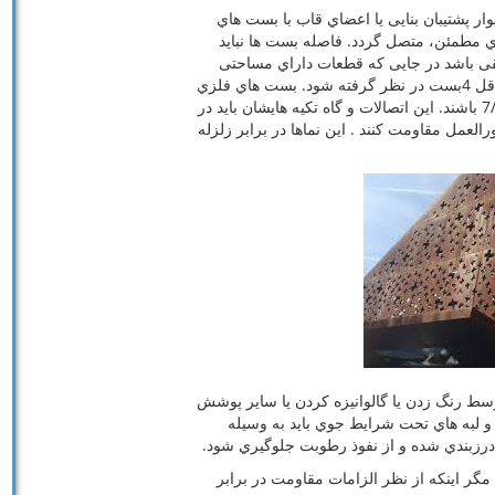
ار پشتیبان بنایی یا اعضاي قاب با بست هاي
ي مطمئن، متصل گردد. فاصله بست ها نباید
 و افقی باشد در جایی که قطعات داراي مساحتی
بیش از 4/0متر مربع باشد براي هر قطعه باید حداقل 4بست در نظر گرفته شود. بست هاي فلزي
باید داراي حداقل مساحت معادل سیم با قطر 7/1w باشند. این اتصالات و گاه تکیه هایشان باید در
عمل مقاومت کنند . این نماها در برابر زلزله
وسط رنگ زدن یا گالوانیزه کردن یا سایر پوشش
و لبه هاي تحت شرایط جوي باید به وسیله
رزبندي شده و از نفوذ رطوبت جلوگیري شود.
د مگر اینکه از نظر الزامات مقاومت در برابر