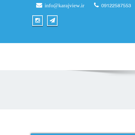
info@karajview.ir
09122587553