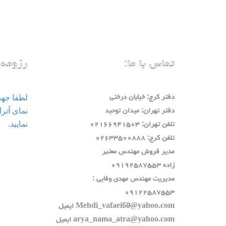
تماس با ما:
رزومه 
لطفا جه
دفتر كرج: خيابان درختي
دفتر تهران: ميدان توحيد
نمایید.
تلفن تهران: ٠٢١٦٦٩٤١٥٠٣
تلفن كرج: ٠٢٦٣٣٥٠٠٨٨٨
مدير فروش مهندس معتبر
زاده ٠٩١٩٢٥٨٧٥٥٣
مديريت مهندس مهدي وفايي :
٠٩١٢٢٥٨٧٥٥٣
Mehdi_vafaei59@yahoo.com ايميل
arya_nama_atra@yahoo.com ايميل