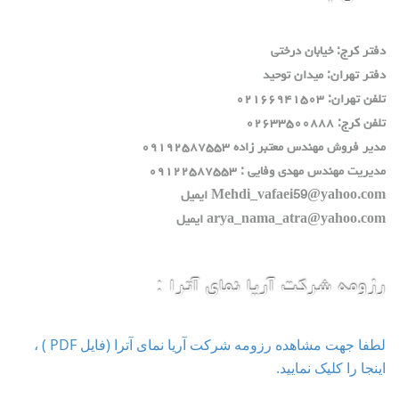
دفتر كرج: خيابان درختي
دفتر تهران: ميدان توحيد
تلفن تهران: ٠٢١٦٦٩٤١٥٠٣
تلفن كرج: ٠٢٦٣٣٥٠٠٨٨٨
مدير فروش مهندس معتبر زاده ٠٩١٩٢٥٨٧٥٥٣
مديريت مهندس مهدي وفايي : ٠٩١٢٢٥٨٧٥٥٣
Mehdi_vafaei59@yahoo.com ايميل
arya_nama_atra@yahoo.com ايميل
رزومه شرکت آریا نمای آترا :
لطفا جهت مشاهده رزومه شرکت آریا نمای آترا (فایل PDF ) ،
اینجا را کلیک نمایید.