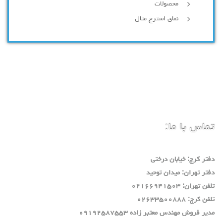
محصولات
نمای استرچ متال
تماس با ما:
دفتر كرج: خيابان درختي
دفتر تهران: ميدان توحيد
تلفن تهران: ٠٢١٦٦٩٤١٥٠٣
تلفن كرج: ٠٢٦٣٣٥٠٠٨٨٨
مدير فروش مهندس معتبر زاده ٠٩١٩٢٥٨٧٥٥٣