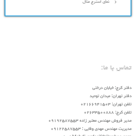
نمای استرچ متال
تماس با ما:
دفتر كرج: خيابان درختي
دفتر تهران: ميدان توحيد
تلفن تهران: ٠٢١٦٦٩٤١٥٠٣
تلفن كرج: ٠٢٦٣٣٥٠٠٨٨٨
مدير فروش مهندس معتبر زاده ٠٩١٩٢٥٨٧٥٥٣
مديريت مهندس مهدي وفايي : ٠٩١٢٢٥٨٧٥٥٣