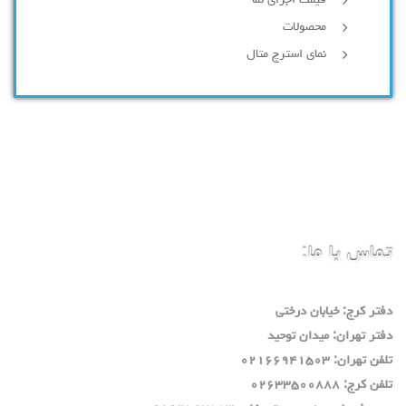
محصولات
نمای استرچ متال
تماس با ما:
دفتر كرج: خيابان درختي
دفتر تهران: ميدان توحيد
تلفن تهران: ٠٢١٦٦٩٤١٥٠٣
تلفن كرج: ٠٢٦٣٣٥٠٠٨٨٨