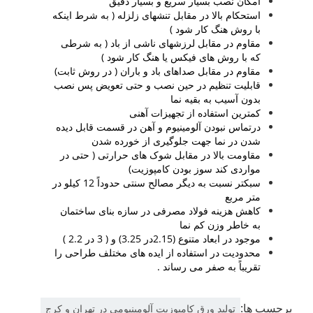
امکان نصب بسیار سریع و بسیار دقیق
استحکام بالا در مقابل تنشهای زلزله ( به شرط اینکه
با روش هنگ کار شود )
مقاوم در مقابل لرزشهای ناشی از باد ( به شرطی
که با روش های فیکس یا هنگ کار شود )
مقاوم در مقابل صداهای باد و باران ( در روش ثابت)
قابلیت تنظیم در حین نصب و حتی تعویض پس نصب
بدون آسیب به بقیه نما
کمترین استفاده از تجهیزات آهنی
درتماس نبودن آلومینیوم و آهن در قسمت قابل دیده
شدن در نما جهت جلوگیری از خورده شدن
مقاومت بالا در مقابل شوک های حرارتی ( حتی در
مواردی کند سوز بودن کامپوزیت)
سبکتر نسبت به دیگر مصالح سنتی حدوداً 12 کیلو در
متر مربع
کاهش هزینه فولاد مصرفی در سازه بنای ساختمان
به خاطر وزن کم نما
موجود در ابعاد متنوع (2.15در 3.25) و ( 3 در 2.2 )
محدودیت در استفاده از ایده های مختلف طراحی را
تقریباً به صفر می رساند .
برچسب ها:
تولید ورق کامپوزیت آلومینیومی در تهران و کرج