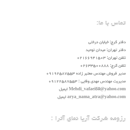
تماس با ما:
دفتر كرج: خيابان درختي
دفتر تهران: ميدان توحيد
تلفن تهران: ٠٢١٦٦٩٤١٥٠٣
تلفن كرج: ٠٢٦٣٣٥٠٠٨٨٨
مدير فروش مهندس معتبر زاده ٠٩١٩٢٥٨٧٥٥٣
مديريت مهندس مهدي وفايي : ٠٩١٢٢٥٨٧٥٥٣
Mehdi_vafaei59@yahoo.com ايميل
arya_nama_atra@yahoo.com ايميل
رزومه شرکت آریا نمای آترا :