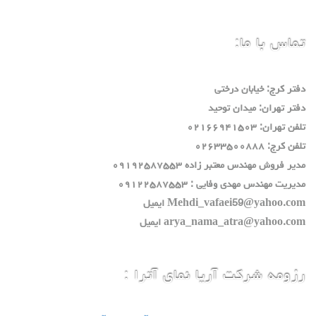
تماس با ما:
دفتر كرج: خيابان درختي
دفتر تهران: ميدان توحيد
تلفن تهران: ٠٢١٦٦٩٤١٥٠٣
تلفن كرج: ٠٢٦٣٣٥٠٠٨٨٨
مدير فروش مهندس معتبر زاده ٠٩١٩٢٥٨٧٥٥٣
مديريت مهندس مهدي وفايي : ٠٩١٢٢٥٨٧٥٥٣
Mehdi_vafaei59@yahoo.com ايميل
arya_nama_atra@yahoo.com ايميل
رزومه شرکت آریا نمای آترا :