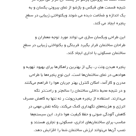
نتيجه قسمت هاى فيكس و بازشو از نماى بيرونى يكسان و به
يك اندازه و ضخامت ديده مى شوند ويكنواختى زيبايي در سطح
پنجره ايجاد مى كند.
اين طراحى ويكسان سازى مى تواند مورد توجه معماران و
طراحان ساختمان قرار بگیرد قرینگی و يكنواختى زيبايي در سطح
ساختمان مسكونى يا ادارى ايجاد كند.
پنجره هیدِن ‌ونت ر، یکی از بهترین راهکارها برای بهبود تهویه و
هوادهی در نمای ساختمان‌ها است. این نوع پنجره‌ها با طراحی
مدرن و کارآمد، امکان کنترل بهتر جریان هوا را فراهم می‌کنند
و در نتیجه محیط داخلی ساختمان را سالم‌تر و راحت‌تر نگه
می‌دارند. استفاده از پنجره هیدِن‌ونت ر نه تنها به کاهش مصرف
انرژی و هزینه‌های نگهداری کمک می‌کند، بلکه نقش مهمی در
کاهش آلودگی صوتی و حفظ کیفیت هوا دارد. این سیستم‌ها
مناسب برای ساختمان‌های اداری، مسکونی و تجاری هستند و
نصب آن‌ها می‌تواند ارزش ساختمان شما را افزایش دهد.