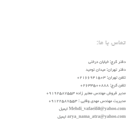
تماس با ما:
دفتر كرج: خيابان درختي
دفتر تهران: ميدان توحيد
تلفن تهران: ٠٢١٦٦٩٤١٥٠٣
تلفن كرج: ٠٢٦٣٣٥٠٠٨٨٨
مدير فروش مهندس معتبر زاده ٠٩١٩٢٥٨٧٥٥٣
مديريت مهندس مهدي وفايي : ٠٩١٢٢٥٨٧٥٥٣
Mehdi_vafaei59@yahoo.com ايميل
arya_nama_atra@yahoo.com ايميل