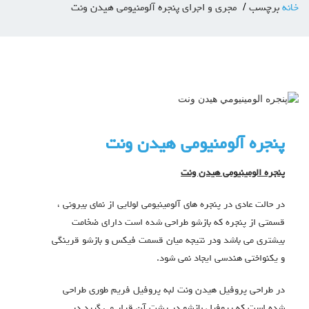
خانه
برچسب
مجری و اجرای پنجره آلومنیومی هیدن ونت
پنجره آلومنیومی هیدن ونت
پنجره الومينيومي هيدن ونت
در حالت عادى در پنجره هاى آلومينيومى لولايى از نماى بيرونى ،
قسمتى از پنجره كه بازشو طراحى شده است داراى ضخامت
بيشترى مى باشد ودر نتیجه ميان قسمت فيكس و بازشو قرینگی
و يكنواختى هندسى ايجاد نمى شود.
در طراحى پروفيل هيدن ونت لبه پروفيل فريم طورى طراحى
شده است كه پروفيل بازشو در پشت آن قرار مى گیرد در