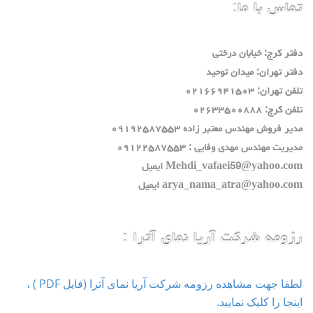
تماس با ما:
دفتر كرج: خيابان درختي
دفتر تهران: ميدان توحيد
تلفن تهران: ٠٢١٦٦٩٤١٥٠٣
تلفن كرج: ٠٢٦٣٣٥٠٠٨٨٨
مدير فروش مهندس معتبر زاده ٠٩١٩٢٥٨٧٥٥٣
مديريت مهندس مهدي وفايي : ٠٩١٢٢٥٨٧٥٥٣
Mehdi_vafaei59@yahoo.com ايميل
arya_nama_atra@yahoo.com ايميل
رزومه شرکت آریا نمای آترا :
لطفا جهت مشاهده رزومه شرکت آریا نمای آترا (فایل PDF ) ،
اینجا را کلیک نمایید.