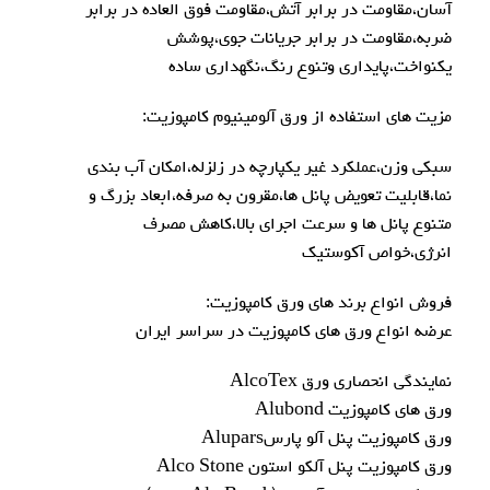
آسان،مقاومت در برابر آتش،مقاومت فوق العاده در برابر
ضربه،مقاومت در برابر جریانات جوی،پوشش
یکنواخت،پایداری وتنوع رنگ،نگهداری ساده
مزیت های استفاده از ورق آلومینیوم کامپوزیت:
سبکی وزن،عملکرد غیر یکپارچه در زلزله،امکان آب بندی
نما،قابلیت تعویض پانل ها،مقرون به صرفه،ابعاد بزرگ و
متنوع پانل ها و سرعت اجرای بالا،کاهش مصرف
انرژی،خواص آکوستیک
فروش انواع برند های ورق کامپوزیت:
عرضه انواع ورق های کامپوزیت در سراسر ایران
نمایندگی انحصاری ورق AlcoTex
ورق هاي کامپوزيت Alubond
ورق کامپوزيت پنل آلو پارسAlupars
ورق کامپوزيت پنل آلکو استون Alco Stone