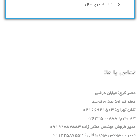
نمای استرچ متال
تماس با ما:
دفتر كرج: خيابان درختي
دفتر تهران: ميدان توحيد
تلفن تهران: ٠٢١٦٦٩٤١٥٠٣
تلفن كرج: ٠٢٦٣٣٥٠٠٨٨٨
مدير فروش مهندس معتبر زاده ٠٩١٩٢٥٨٧٥٥٣
مديريت مهندس مهدي وفايي : ٠٩١٢٢٥٨٧٥٥٣