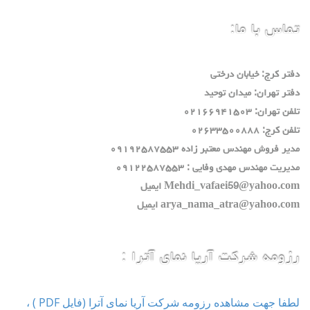
تماس با ما:
دفتر كرج: خيابان درختي
دفتر تهران: ميدان توحيد
تلفن تهران: ٠٢١٦٦٩٤١٥٠٣
تلفن كرج: ٠٢٦٣٣٥٠٠٨٨٨
مدير فروش مهندس معتبر زاده ٠٩١٩٢٥٨٧٥٥٣
مديريت مهندس مهدي وفايي : ٠٩١٢٢٥٨٧٥٥٣
Mehdi_vafaei59@yahoo.com ايميل
arya_nama_atra@yahoo.com ايميل
رزومه شرکت آریا نمای آترا :
لطفا جهت مشاهده رزومه شرکت آریا نمای آترا (فایل PDF ) ،