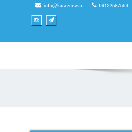
info@karajview.ir
09122587553