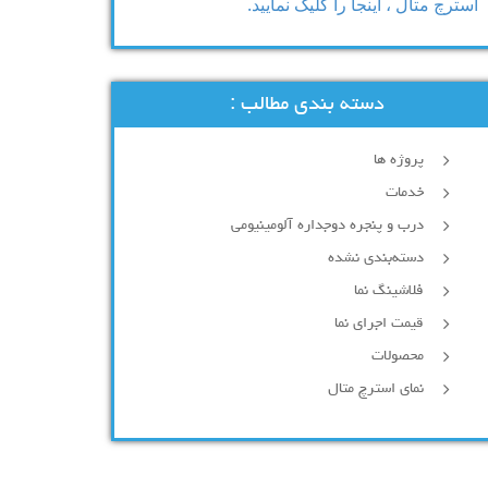
استرچ متال ، اینجا را کلیک نمایید.
دسته بندی مطالب :
پروژه ها
خدمات
درب و پنجره دوجداره آلومینیومی
دسته‌بندی نشده
فلاشینگ نما
قیمت اجرای نما
محصولات
نمای استرچ متال