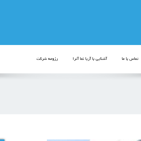
تماس با ما
آشنایی با آریا نما آترا
رزومه شرکت