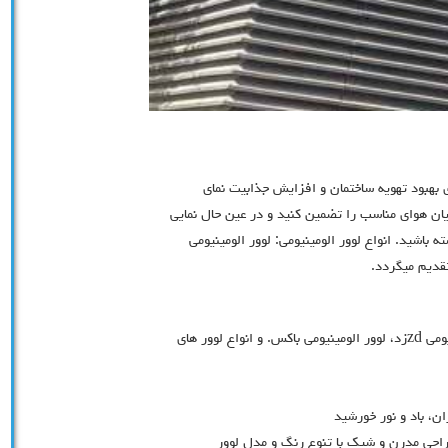
 بهبود تهویه ساختمان و افزایش جذابیت نمای
جریان هوای مناسب را تضمین کنید و در عین حال نمایی
 باشید. انواع لوور الومينيومي: لوور الومينيومي
تقدیم میگردد.
لوور الومينيومي دوكي، لوور الومينيومي نيم دوكي، لوور الومينيومي zdزد، لوور الومينيومي باكس. و انواع لوور هاي
ن، باد و نور خورشید
احی مدرن و شیک با تنوع رنگ و مدل لوور