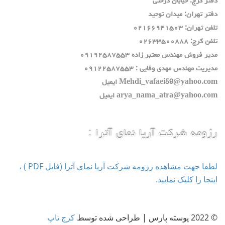
دفتر كرج: خيابان درختي
دفتر تهران: ميدان توحيد
تلفن تهران: ٠٢١٦٦٩٤١٥٠٣
تلفن كرج: ٠٢٦٣٣٥٠٠٨٨٨
مدير فروش مهندس معتبر زاده ٠٩١٩٢٥٨٧٥٥٣
مديريت مهندس مهدي وفايي : ٠٩١٢٢٥٨٧٥٥٣
Mehdi_vafaei59@yahoo.com ايميل
arya_nama_atra@yahoo.com ايميل
رزومه شرکت آریا نمای آترا :
لطفا جهت مشاهده رزومه شرکت آریا نمای آترا (فایل PDF ) ،
اینجا را کلیک نمایید.
© 2022 پوسته پارس | طراحی شده توسط
کرج تاپ