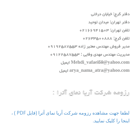
دفتر كرج: خيابان درختي
دفتر تهران: ميدان توحيد
تلفن تهران: ٠٢١٦٦٩٤١٥٠٣
تلفن كرج: ٠٢٦٣٣٥٠٠٨٨٨
مدير فروش مهندس معتبر زاده ٠٩١٩٢٥٨٧٥٥٣
مديريت مهندس مهدي وفايي : ٠٩١٢٢٥٨٧٥٥٣
Mehdi_vafaei59@yahoo.com ايميل
arya_nama_atra@yahoo.com ايميل
رزومه شرکت آریا نمای آترا :
لطفا جهت مشاهده رزومه شرکت آریا نمای آترا (فایل PDF ) ،
اینجا را کلیک نمایید.