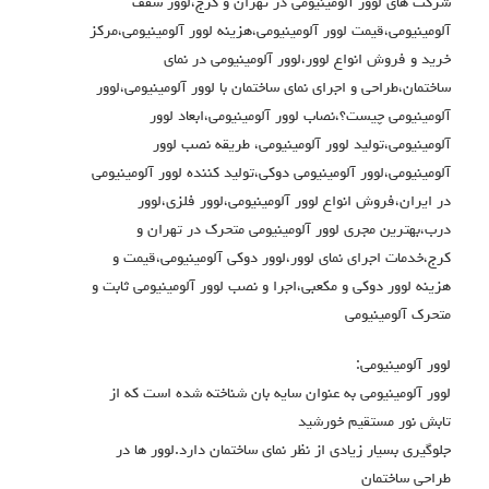
شرکت های لوور آلومینیومی در تهران و کرج،لوور سقف
آلومینیومی،قیمت لوور آلومینیومی،هزینه لوور آلومینیومی،مرکز
خرید و فروش انواع لوور،لوور آلومینیومی در نمای
ساختمان،طراحی و اجرای نمای ساختمان با لوور آلومینیومی،لوور
آلومینیومی چیست؟،نصاب لوور آلومینیومی،ابعاد لوور
آلومینیومی،تولید لوور آلومینیومی، طریقه نصب لوور
آلومینیومی،لوور آلومینیومی دوکی،تولید کننده لوور آلومینیومی
در ایران،فروش انواع لوور آلومینیومی،لوور فلزی،لوور
درب،بهترین مجری لوور آلومینیومی متحرک در تهران و
کرج،خدمات اجرای نمای لوور،لوور دوکی آلومینیومی،قیمت و
هزینه لوور دوکی و مکعبی،اجرا و نصب لوور آلومینیومی ثابت و
متحرک آلومینیومی
لوور آلومینیومی:
لوور آلومینیومی به عنوان سایه بان شناخته شده است که از
تابش نور مستقیم خورشید
جلوگیری بسیار زیادی از نظر نمای ساختمان دارد.لوور ها در
طراحی ساختمان