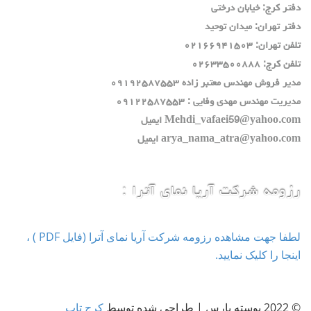
دفتر كرج: خيابان درختي
دفتر تهران: ميدان توحيد
تلفن تهران: ٠٢١٦٦٩٤١٥٠٣
تلفن كرج: ٠٢٦٣٣٥٠٠٨٨٨
مدير فروش مهندس معتبر زاده ٠٩١٩٢٥٨٧٥٥٣
مديريت مهندس مهدي وفايي : ٠٩١٢٢٥٨٧٥٥٣
Mehdi_vafaei59@yahoo.com ايميل
arya_nama_atra@yahoo.com ايميل
رزومه شرکت آریا نمای آترا :
لطفا جهت مشاهده رزومه شرکت آریا نمای آترا (فایل PDF ) ،
اینجا را کلیک نمایید.
© 2022 پوسته پارس | طراحی شده توسط
کرج تاپ