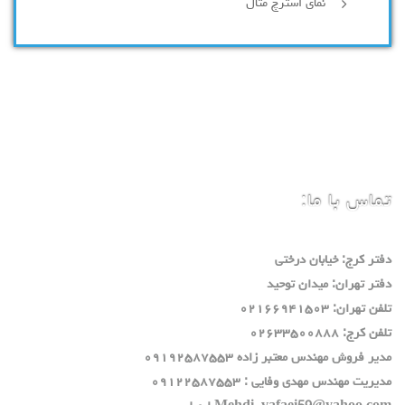
نمای استرچ متال
تماس با ما:
دفتر كرج: خيابان درختي
دفتر تهران: ميدان توحيد
تلفن تهران: ٠٢١٦٦٩٤١٥٠٣
تلفن كرج: ٠٢٦٣٣٥٠٠٨٨٨
مدير فروش مهندس معتبر زاده ٠٩١٩٢٥٨٧٥٥٣
مديريت مهندس مهدي وفايي : ٠٩١٢٢٥٨٧٥٥٣