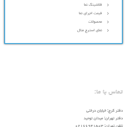
فلاشینگ نما
قیمت اجرای نما
محصولات
نمای استرچ متال
تماس با ما:
دفتر كرج: خيابان درختي
دفتر تهران: ميدان توحيد
تلفن تهران: ٠٢١٦٦٩٤١٥٠٣