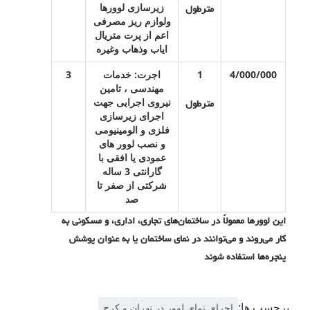
زیرسازی لوورها
مترطول
ولوازم ریز مصرفی
اعم از پرت متریال
ایاب وذهاب وغیره
4/000/000
1
اجرت: خدمات
3
مهندسی ، تامین
نیروی اجرایی جهت
مترطول
اجرای زیرسازی
فلزی و الومینیومی
و نصب لوور های
عمودی یا افقی با
گارانتی 3 ساله
شرکتی از صفر تا
صد
این لوورها معمولاً در ساختمان‌های تجاری، اداری، و مسکونی به
کار می‌روند و می‌توانند در نمای ساختمان یا به عنوان پوشش
پنجره‌ها استفاده شوند
برچسب ها:
اجرای نمای لوور در تهران و کرج