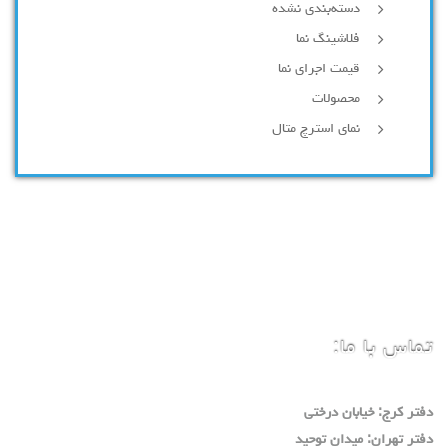
دسته‌بندی نشده
فلاشینگ نما
قیمت اجرای نما
محصولات
نمای استرچ متال
تماس با ما:
دفتر كرج: خيابان درختي
دفتر تهران: ميدان توحيد