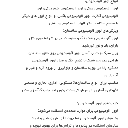
انواع لوور الومينيومي:
لوور الومينيومي دوكي، لوور الومينيومي نيم دوكي، لوور
الومينيومي zdزد، لوور الومينيومي باكس. و انواع لوور هاي ديگر
با مقاطع مختلف و متريالهاي الومينيومي و اهني.
ویژگی‌های لوور آلومینیومی ساختمان:
لوور آلومینیومی ضد زنگ و مقاوم در برابر شرایط جوی مثل
باران، باد و نور خورشید
وزن سبک و نصب آسان لوور آلومینیومی روی نمای ساختمان
طراحی مدرن و شیک با تنوع رنگ و مدل لوور آلومینیومی
عملکرد بالا در تهویه ساختمان و جلوگیری از ورود گرد و غبار و
آب باران
مناسب برای انواع ساختمان‌ها: مسکونی، اداری، تجاری و صنعتی
نگهداری آسان و دوام طولانی مدت بدون نیاز به رنگ‌آمیزی مکرر
کاربردهای لوور آلومینیومی:
لوور آلومینیومی برای موارد متعددی استفاده می‌شود:
به عنوان لوور آلومینیومی نما جهت افزایش زیبایی و ایجاد
سایه‌بان استفاده در پنجره‌ها و تراس‌ها برای بهبود تهویه و