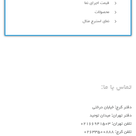
قیمت اجرای نما
محصولات
نمای استرچ متال
تماس با ما:
دفتر كرج: خيابان درختي
دفتر تهران: ميدان توحيد
تلفن تهران: ٠٢١٦٦٩٤١٥٠٣
تلفن كرج: ٠٢٦٣٣٥٠٠٨٨٨