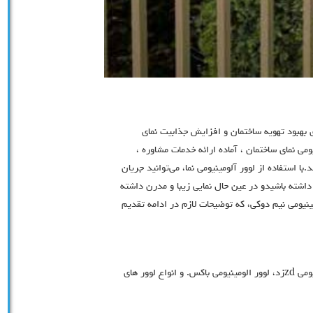
 بهبود تهویه ساختمان و افزایش جذابیت نمای
ومی نمای ساختمان ، آماده ارائه خدمات مشاوره ،
ا استفاده از لوور آلومینیومی نما، می‌توانید جریان
داشته باشیدو در عین حال نمایی زیبا و مدرن داشته
ومينيومي نيم دوكي، که توضیحات لازم در ادامه تقدیم
لوور الومينيومي دوكي، لوور الومينيومي نيم دوكي، لوور الومينيومي zdزد، لوور الومينيومي باكس. و انواع لوور هاي