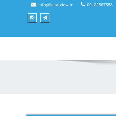
info@karajview.ir
09122587553