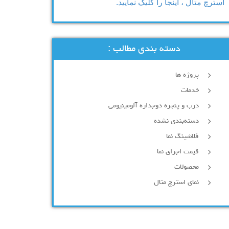
استرچ متال ، اینجا را کلیک نمایید.
دسته بندی مطالب :
پروژه ها
خدمات
درب و پنجره دوجداره آلومینیومی
دسته‌بندی نشده
فلاشینگ نما
قیمت اجرای نما
محصولات
نمای استرچ متال