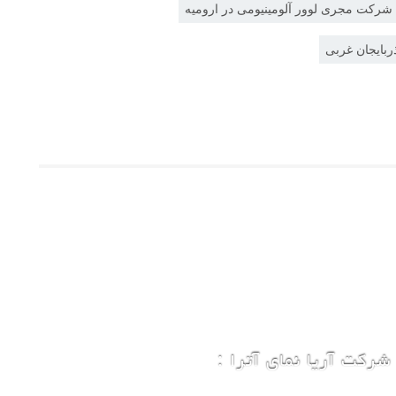
شرکت مجری لوور آلومینیومی در ارومیه
ذربایجان غربی
شرکت آریا نمای آترا :