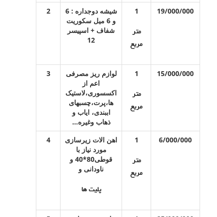
19/000/000
1
شیشه دوجداره : 6
2
و 6 میل سکوریت
شفاف + اسپیسر
متر
12
مربع
15/000/000
1
لوازم ریز مصرفی
3
اعم از
اکسسوری،لاستیک
متر
ها،پرت،چسبهای
مربع
اببندی، ایاب و
ذهاب وغیره…
6/000/000
1
اهن الات زیرسازی
4
مورد نیاز با
قوطی80*40 و
متر
ناودانی و
مربع
پلیت ها