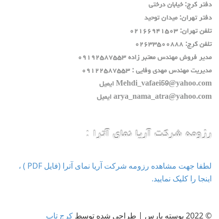
دفتر كرج: خيابان درختي
دفتر تهران: ميدان توحيد
تلفن تهران: ٠٢١٦٦٩٤١٥٠٣
تلفن كرج: ٠٢٦٣٣٥٠٠٨٨٨
مدير فروش مهندس معتبر زاده ٠٩١٩٢٥٨٧٥٥٣
مديريت مهندس مهدي وفايي : ٠٩١٢٢٥٨٧٥٥٣
Mehdi_vafaei59@yahoo.com ايميل
arya_nama_atra@yahoo.com ايميل
رزومه شرکت آریا نمای آترا :
لطفا جهت مشاهده رزومه شرکت آریا نمای آترا (فایل PDF ) ،
اینجا را کلیک نمایید.
© 2022 پوسته پارس | طراحی شده توسط
کرج تاپ