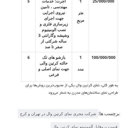
25/000/000
1
اجرت: خدمات
5
مهندسی ، تامین
نیروی اجرایی
متر
جهت اجرای
مربع
زیرسازی فلزی و
نصب الومینیوم
وشیشه وگارانتی 3
ساله شرکتی از
صفر تا صد
100/000/000
1
بازشو های تک
6
حالته کرتین والی
جهت نمای اصلی و
عدد
فرعی
به طور کلی، نمای کرتین وال یکی از محبوب‌ترین روش‌ها برای
طراحی نمای ساختمان‌های مدرن به شمار می‌رود
برچسب ها:
شرکت مجری نمای کرتین وال در تهران و کرج
قیمت پروفایل آلومنیوم نمای کرتین وال